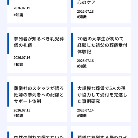
心のケア
2026.07.19
2026.07.18
知識
知識
参列者が知るべき乳児葬
20歳の大学生が初めて
儀の礼儀
経験した祖父の葬儀受付
体験記
2026.07.16
2026.07.16
知識
知識
葬儀社のスタッフが語る
大規模な葬儀で5人の孫
妊婦の参列者への配慮と
が協力して受付を完遂し
サポート体制
た事例研究
2026.07.15
2026.07.14
知識
知識
突然の別れで慌てないた
葬儀に参列する際のワイ