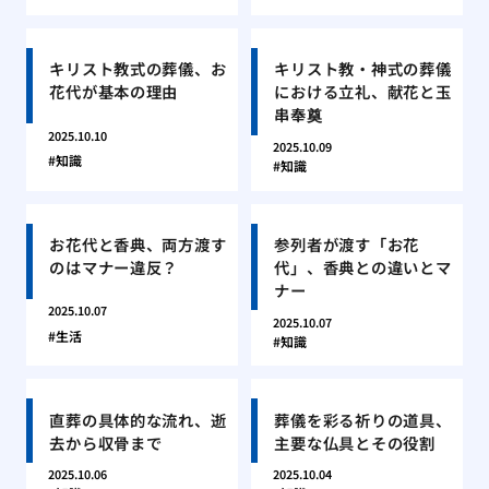
キリスト教式の葬儀、お
キリスト教・神式の葬儀
花代が基本の理由
における立礼、献花と玉
串奉奠
2025.10.10
2025.10.09
知識
知識
お花代と香典、両方渡す
参列者が渡す「お花
のはマナー違反？
代」、香典との違いとマ
ナー
2025.10.07
2025.10.07
生活
知識
直葬の具体的な流れ、逝
葬儀を彩る祈りの道具、
去から収骨まで
主要な仏具とその役割
2025.10.06
2025.10.04