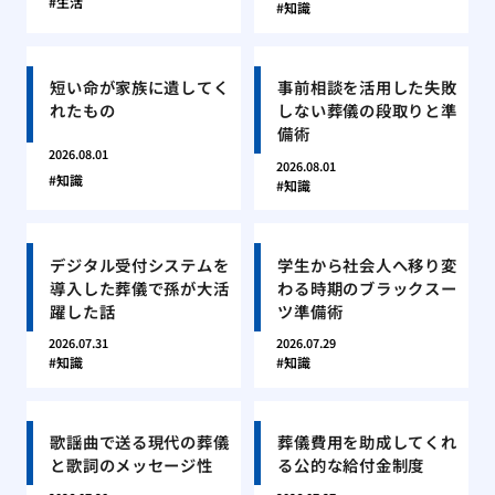
生活
知識
短い命が家族に遺してく
事前相談を活用した失敗
れたもの
しない葬儀の段取りと準
備術
2026.08.01
2026.08.01
知識
知識
デジタル受付システムを
学生から社会人へ移り変
導入した葬儀で孫が大活
わる時期のブラックスー
躍した話
ツ準備術
2026.07.31
2026.07.29
知識
知識
歌謡曲で送る現代の葬儀
葬儀費用を助成してくれ
と歌詞のメッセージ性
る公的な給付金制度