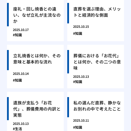
座礼・回し焼香との違
直葬を選ぶ理由、メリッ
い、なぜ立礼が主流なの
トと経済的な側面
か
2025.10.15
2025.10.17
知識
知識
立礼焼香とは何か、その
葬儀における「お花代」
意味と基本的な流れ
とは何か、その二つの意
味
2025.10.14
2025.10.13
知識
知識
遺族が支払う「お花
私の選んだ直葬、静かな
代」、葬儀費用の内訳と
お別れの中で考えたこと
実態
2025.10.11
2025.10.13
知識
生活