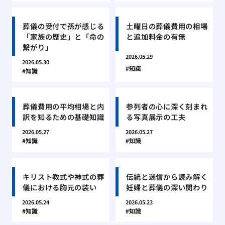
葬儀の受付で孫が感じる
土曜日の葬儀費用の相場
「家族の歴史」と「命の
と追加料金の有無
繋がり」
2026.05.29
2026.05.30
知識
知識
葬儀費用の平均相場と内
参列者の心に深く刻まれ
訳を知るための基礎知識
る写真展示の工夫
2026.05.27
2026.05.27
知識
知識
キリスト教式や神式の葬
伝統と迷信から読み解く
儀における胸元の装い
妊婦と葬儀の深い関わり
2026.05.24
2026.05.23
知識
知識