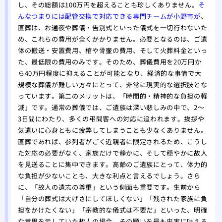
し、その総額は100万円を超えることも珍しくありません。
そ
んなつまりには配管交換で対応できる専門チームが小野市が
、
直葬は、お通夜や葬儀・告別式といった儀式を一切行わないた
め、これらの費用が全くかかりません。必要となるのは、ご遺
体の搬送・安置費用、棺や骨壷の費用、そして火葬料金といっ
た、最低限の費用のみです。そのため、葬儀費用を20万円か
ら40万円程度に抑えることが可能となり、経済的な事情で大
規模な葬儀が難しい方々にとって、非常に現実的な選択肢とな
っています。第二のメリットは、「時間的・精神的な負担の軽
減」です。通常の葬儀では、ご遺族は深い悲しみの中で、2〜
3日間にわたり、多くの弔問客への対応に追われます。挨拶や
気遣いに心身ともに疲弊してしまうことも少なくありません。
直葬であれば、参列者がごく近親者に限定されるため、こうし
た対応の必要がなく、家族だけで静かに、そして穏やかに故人
を見送ることに集中できます。高齢のご遺族にとって、体力的
な負担が少ないことも、大きな利点と言えるでしょう。さら
に、「故人の遺志の尊重」という側面も重要です。生前から
「自分の葬式は大げさにしてほしくない」「残された家族に負
担をかけたくない」「宗教的な儀式は不要だ」といった、明確
な意思を示していた故人の場合、その願いを最も忠実に叶える