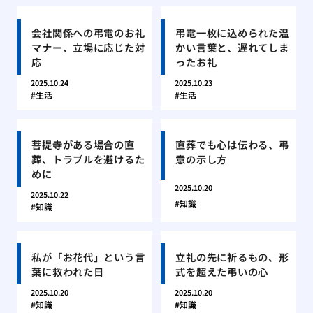
会社関係への弔電のお礼
弔電一枚に込められた温
マナー、立場に応じた対
かい言葉と、遅れてしま
応
ったお礼
2025.10.24
2025.10.23
生活
生活
菩提寺がある場合の直
直葬でも心は伝わる、弔
葬、トラブルを避けるた
意の示し方
めに
2025.10.20
2025.10.22
知識
知識
私が「お花代」という言
立礼の先に祈るもの、形
葉に救われた日
式を超えた弔いの心
2025.10.20
2025.10.20
知識
知識