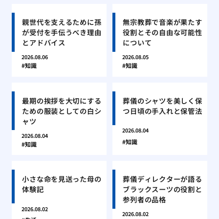
親世代を支えるために孫
無宗教葬で音楽が果たす
が受付を手伝うべき理由
役割とその自由な可能性
とアドバイス
について
2026.08.06
2026.08.05
知識
知識
最期の挨拶を大切にする
葬儀のシャツを美しく保
ための服装としての白シ
つ日頃の手入れと保管法
ャツ
2026.08.04
2026.08.04
知識
知識
小さな命を見送った母の
葬儀ディレクターが語る
体験記
ブラックスーツの役割と
参列者の品格
2026.08.02
2026.08.02