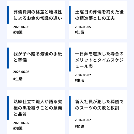
葬儀費用の格差と地域性
土曜日の葬儀を終えた後
によるお金の常識の違い
の精進落としの工夫
2026.06.06
2026.06.05
知識
知識
我が子へ贈る最後の手紙
一日葬を選択した場合の
と葬儀
メリットとタイムスケジ
ュール表
2026.06.03
2026.06.02
生活
生活
熟練仕立て職人が語る究
新入社員が犯した葬儀で
極の黒を纏うことの意義
のスーツの失敗と教訓
と品質
2026.06.02
2026.06.02
知識
知識