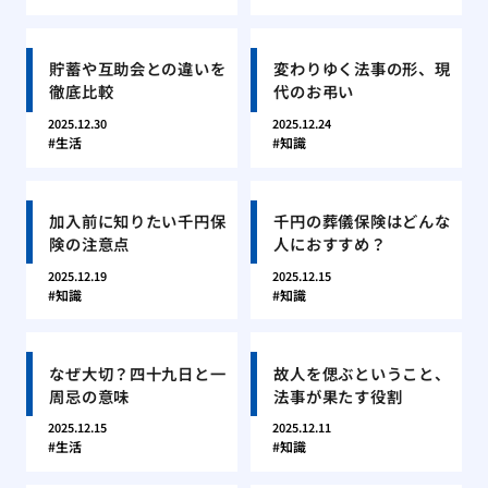
貯蓄や互助会との違いを
変わりゆく法事の形、現
徹底比較
代のお弔い
2025.12.30
2025.12.24
生活
知識
加入前に知りたい千円保
千円の葬儀保険はどんな
険の注意点
人におすすめ？
2025.12.19
2025.12.15
知識
知識
なぜ大切？四十九日と一
故人を偲ぶということ、
周忌の意味
法事が果たす役割
2025.12.15
2025.12.11
生活
知識