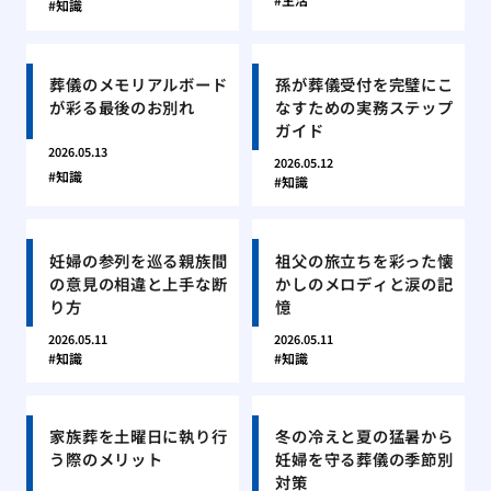
知識
葬儀のメモリアルボード
孫が葬儀受付を完璧にこ
が彩る最後のお別れ
なすための実務ステップ
ガイド
2026.05.13
2026.05.12
知識
知識
妊婦の参列を巡る親族間
祖父の旅立ちを彩った懐
の意見の相違と上手な断
かしのメロディと涙の記
り方
憶
2026.05.11
2026.05.11
知識
知識
家族葬を土曜日に執り行
冬の冷えと夏の猛暑から
う際のメリット
妊婦を守る葬儀の季節別
対策