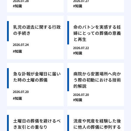
2026.07.28
2026.07.27
知識
知識
乳児の逝去に関する行政
命のバトンを実感する妊
の手続き
婦にとっての葬儀の意義
と再生
2026.07.24
2026.07.22
知識
知識
急な訃報が金曜日に届い
病院から安置場所へ向か
た時の土曜の葬儀
う際の初動における技術
的解説
2026.07.20
2026.07.20
知識
知識
土曜日の葬儀を避けるべ
流産や死産を経験した後
き友引との重なり
に他人の葬儀に参列する