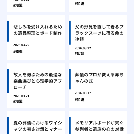
知識
知識
悲しみを受け入れるため
父の形見を直して着るブ
の遺品整理とボード制作
ラックスーツに宿る命の
連鎖
2026.03.22
2026.03.22
知識
知識
故人を偲ぶための最適な
葬儀のプロが教える赤ち
楽曲選びと心理学的アプ
ゃんの式
ローチ
2026.03.17
2026.03.21
知識
知識
夏の葬儀におけるワイシ
メモリアルボードが繋ぐ
ャツの暑さ対策とマナー
参列者と遺族の心の対話