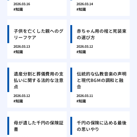
2026.03.16
2026.03.14
知識
知識
子供を亡くした親へのグ
赤ちゃん用の棺と死装束
リーフケア
の選び方
2026.03.13
2026.03.12
知識
知識
遺産分割と葬儀費用の支
伝統的な仏教音楽の声明
払いに関する法的な注意
と現代BGMの調和と融
点
合
2026.03.12
2026.03.11
知識
知識
母が遺した千円の保険証
千円の保険に込める最後
書
の思いやり