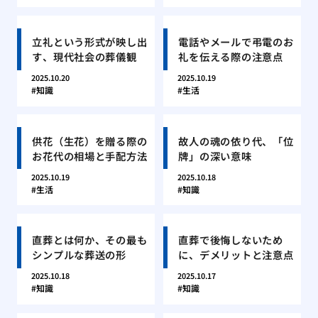
立礼という形式が映し出
電話やメールで弔電のお
す、現代社会の葬儀観
礼を伝える際の注意点
2025.10.20
2025.10.19
知識
生活
供花（生花）を贈る際の
故人の魂の依り代、「位
お花代の相場と手配方法
牌」の深い意味
2025.10.19
2025.10.18
生活
知識
直葬とは何か、その最も
直葬で後悔しないため
シンプルな葬送の形
に、デメリットと注意点
2025.10.18
2025.10.17
知識
知識