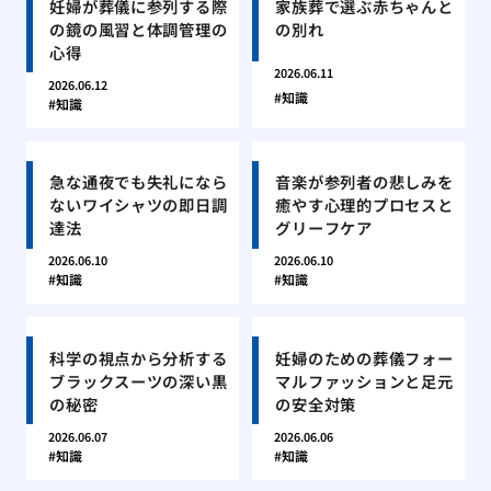
妊婦が葬儀に参列する際
家族葬で選ぶ赤ちゃんと
の鏡の風習と体調管理の
の別れ
心得
2026.06.11
2026.06.12
知識
知識
急な通夜でも失礼になら
音楽が参列者の悲しみを
ないワイシャツの即日調
癒やす心理的プロセスと
達法
グリーフケア
2026.06.10
2026.06.10
知識
知識
科学の視点から分析する
妊婦のための葬儀フォー
ブラックスーツの深い黒
マルファッションと足元
の秘密
の安全対策
2026.06.07
2026.06.06
知識
知識