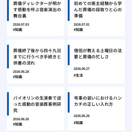
葬儀ディレクターが明か
初めての喪主経験から学
す感動を呼ぶ音楽演出の
んだ葬儀の段取りと心の
舞台裏
準備
2026.07.03
2026.07.01
知識
知識
葬儀終了後から四十九日
僧侶が教える土曜日の法
までに行うべき手続きと
要と葬儀の忙しさ
供養の流れ
2026.06.27
2026.06.28
生活
知識
バイオリンの生演奏で送
弔事の装いにおけるハン
った感動の音楽葬事例研
カチの正しい入れ方
究
2026.06.26
2026.06.26
知識
知識