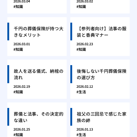
2026.03.04
2026.03.02
知識
知識
千円の葬儀保険が持つ大
【参列者向け】法事の服
きなメリット
装と香典マナー
2026.03.01
2026.02.23
知識
知識
故人を送る儀式、納棺の
後悔しない千円葬儀保険
流れ
の選び方
2026.02.19
2026.02.12
知識
生活
葬儀と法事、その決定的
祖父の三回忌で感じた家
な違い
族の絆
2026.01.25
2026.01.13
知識
生活