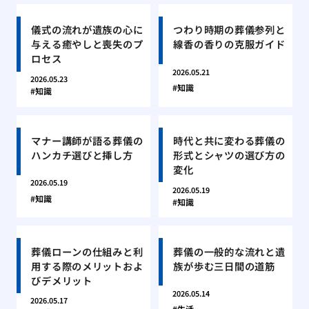
儀式の流れが遺族の心に
つわり時期の葬儀参列と
与える癒やしと喪失のプ
線香の香りの克服ガイド
ロセス
2026.05.21
2026.05.23
知識
知識
マナー講師が語る葬儀の
時代と共に変わる葬儀の
ハンカチ選びと挿し方
形式とシャツの選び方の
変化
2026.05.19
2026.05.19
知識
知識
葬儀ローンの仕組みと利
葬儀の一般的な流れと遺
用する際のメリットおよ
族が歩む三日間の道筋
びデメリット
2026.05.14
2026.05.17
生活