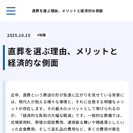
直葬を選ぶ理由、メリットと経済的な側面
ホー
宗派
2025.10.15
知識
なこ
ビジ
直葬を選ぶ理由、メリットと
様」
経済的な側面
会葬
とマ
御供
の書
ご母
近年、直葬という葬送の形が急速に広がりを見せている背景に
集
は、現代人が抱える様々な事情と、それに合致する明確なメリ
身内
ットが存在します。その最大のメリットとして挙げられるの
る最
が、「経済的な負担の大幅な軽減」です。一般的な葬儀では、
御供
式場使用料、祭壇の設営費用、通夜振る舞いや精進落としとい
る？
った会食費用、そして返礼品の費用など、多くの費用が発生