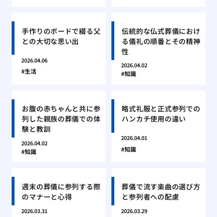
手作りのボードで綴る父
伝統的な仏式葬儀におけ
との大切な思い出
る儀礼の順番とその精神
性
2026.04.06
2026.04.02
生活
知識
お腹の赤ちゃんと共に参
略式礼服と正式参列での
列した親族の葬儀での体
ハンカチ使用の違い
験と教訓
2026.04.01
2026.04.02
知識
知識
週末の葬儀に参列する際
葬儀で流す楽曲の選び方
のマナーと心得
と参列者への配慮
2026.03.31
2026.03.29