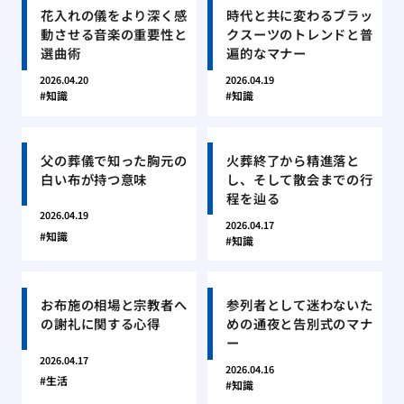
花入れの儀をより深く感
時代と共に変わるブラッ
動させる音楽の重要性と
クスーツのトレンドと普
選曲術
遍的なマナー
2026.04.20
2026.04.19
知識
知識
父の葬儀で知った胸元の
火葬終了から精進落と
白い布が持つ意味
し、そして散会までの行
程を辿る
2026.04.19
2026.04.17
知識
知識
お布施の相場と宗教者へ
参列者として迷わないた
の謝礼に関する心得
めの通夜と告別式のマナ
ー
2026.04.17
2026.04.16
生活
知識