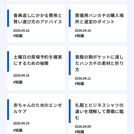
香典返しにかかる費用と
葬儀用ハンカチの購入場
賢い選び方のアドバイス
所と選定のポイント
2026.04.16
2026.04.16
知識
知識
土曜日の斎場予約を確実
喪服の胸ポケットに適し
にするための秘策
たハンカチの素材と折り
方
2026.04.16
2026.04.11
知識
知識
赤ちゃんのためのエンゼ
礼服とビジネスシャツの
ルケア
違いを理解して葬儀に臨
む
2026.04.10
2026.04.09
知識
知識