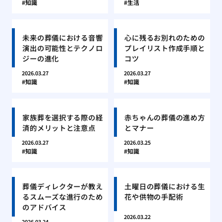
知識
生活
未来の葬儀における音響
心に残るお別れのための
演出の可能性とテクノロ
プレイリスト作成手順と
ジーの進化
コツ
2026.03.27
2026.03.27
知識
知識
家族葬を選択する際の経
赤ちゃんの葬儀の進め方
済的メリットと注意点
とマナー
2026.03.27
2026.03.25
知識
知識
葬儀ディレクターが教え
土曜日の葬儀における生
るスムーズな進行のため
花や供物の手配術
のアドバイス
2026.03.22
2026.03.24