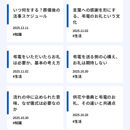
いつ何をする？葬儀後の
言葉への感謝を形にす
法事スケジュール
る、弔電のお礼という文
化
2025.12.11
2025.11.02
知識
生活
弔電をいただいたらお礼
弔電を送る側の心構え、
は必要か、基本の考え方
お礼は期待しない
2025.11.02
2025.10.30
生活
生活
流れの中に込められた意
供花や香典と弔電のお
味、なぜ儀式は必要なの
礼、その違いと共通点
か
2025.10.26
2025.10.30
生活
知識