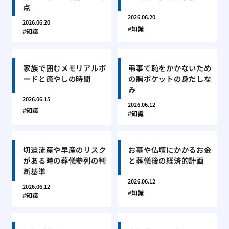
点
2026.06.20
2026.06.20
知識
知識
家族で囲むメモリアルボ
弔事で恥をかかないため
ードと癒やしの時間
の胸ポケットの身だしな
み
2026.06.15
2026.06.12
知識
知識
切迫流産や早産のリスク
お墓や仏壇にかかるお金
がある時の葬儀参列の判
と葬儀後の経済的計画
断基準
2026.06.12
2026.06.12
知識
知識