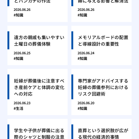
とハンカチの作法
婦に与える影響と解消法
2026.06.26
2026.06.26
知識
知識
遠方の親戚も集いやすい
メモリアルボードの配置
土曜日の葬儀体験
と導線設計の重要性
2026.06.25
2026.06.24
知識
知識
妊婦が葬儀後に注意すべ
専門家がアドバイスする
き産前ケアと体調の変化
妊婦の葬儀参列における
への対応
リスク回避術
2026.06.23
2026.06.20
生活
知識
学生や子供が葬儀に出る
直葬という選択肢が広が
際のシャツと制服の注意
る現代の経済的事情