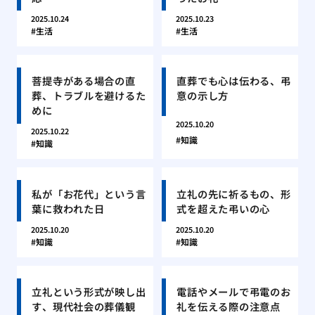
2025.10.24
2025.10.23
生活
生活
菩提寺がある場合の直
直葬でも心は伝わる、弔
葬、トラブルを避けるた
意の示し方
めに
2025.10.20
2025.10.22
知識
知識
私が「お花代」という言
立礼の先に祈るもの、形
葉に救われた日
式を超えた弔いの心
2025.10.20
2025.10.20
知識
知識
立礼という形式が映し出
電話やメールで弔電のお
す、現代社会の葬儀観
礼を伝える際の注意点