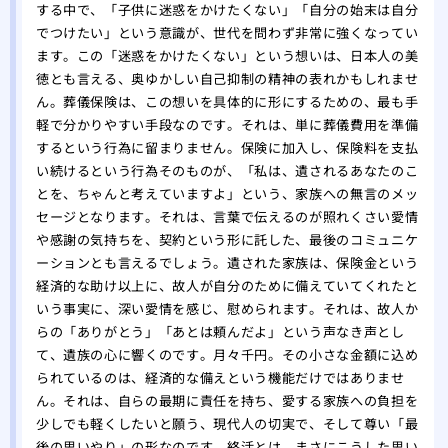
する中で、「子供に迷惑をかけたくない」「自分の始末は自分
でつけたい」という意識が、世代を問わず非常に強くなってい
ます。この「迷惑をかけたくない」という想いは、日本人の美
徳とも言える、奥ゆかしい自己抑制の精神の表れかもしれませ
ん。葬儀保険は、この想いを具体的に形にするための、最も手
軽で分かりやすい手段なのです。それは、単に葬儀費用を準備
するという行為に留まりません。保険に加入し、保険料を支払
い続けるという行為そのものが、「私は、遺されるあなたのこ
とを、ちゃんと考えていますよ」という、家族への無言のメッ
セージとなります。それは、言葉で伝えるのが照れくさい愛情
や感謝の気持ちを、契約という形に託した、最後のコミュニケ
ーションとも言えるでしょう。遺された家族は、保険金という
経済的な助け以上に、故人が自分のために備えていてくれたと
いう事実に、深い愛情を感じ、慰められます。それは、故人か
らの「ありがとう」「あとは頼んだよ」という声なき声とし
て、遺族の心に響くのです。月々千円。その小さな金額に込め
られているのは、経済的な備えという機能だけではありませ
ん。それは、自らの最期に責任を持ち、愛する家族への負担を
少しでも軽くしたいと願う、現代人の切実で、そして尊い「最
後の思いやり」の形なのです。終活とは、まさにこうした思い