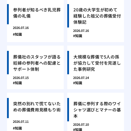
参列者が知るべき乳児葬
20歳の大学生が初めて
儀の礼儀
経験した祖父の葬儀受付
体験記
2026.07.16
2026.07.16
知識
知識
葬儀社のスタッフが語る
大規模な葬儀で5人の孫
妊婦の参列者への配慮と
が協力して受付を完遂し
サポート体制
た事例研究
2026.07.15
2026.07.14
知識
知識
突然の別れで慌てないた
葬儀に参列する際のワイ
めの葬儀費用見積もり術
シャツ選びとマナーの基
本
2026.07.11
2026.07.10
知識
知識