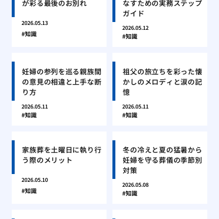
が彩る最後のお別れ
なすための実務ステップ
ガイド
2026.05.13
2026.05.12
知識
知識
妊婦の参列を巡る親族間
祖父の旅立ちを彩った懐
の意見の相違と上手な断
かしのメロディと涙の記
り方
憶
2026.05.11
2026.05.11
知識
知識
家族葬を土曜日に執り行
冬の冷えと夏の猛暑から
う際のメリット
妊婦を守る葬儀の季節別
対策
2026.05.10
2026.05.08
知識
知識