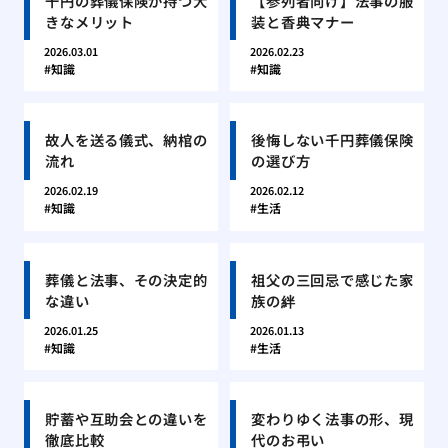
千円の葬儀保険が持つ大
【参列者向け】法事の服
きなメリット
装と香典マナー
2026.03.01
2026.02.23
知識
知識
故人を送る儀式、納棺の
後悔しない千円葬儀保険
流れ
の選び方
2026.02.19
2026.02.12
知識
生活
葬儀と法事、その決定的
祖父の三回忌で感じた家
な違い
族の絆
2026.01.25
2026.01.13
知識
生活
貯蓄や互助会との違いを
変わりゆく法事の形、現
徹底比較
代のお弔い