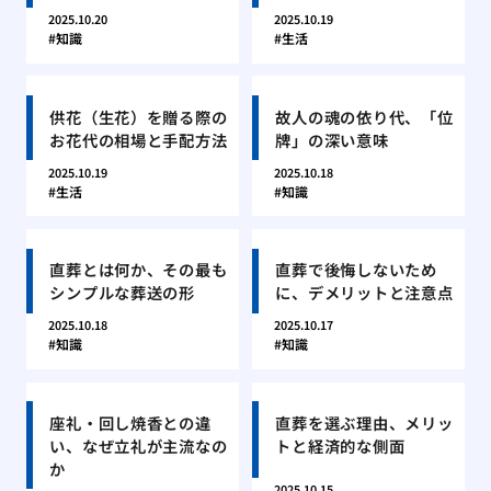
2025.10.20
2025.10.19
知識
生活
供花（生花）を贈る際の
故人の魂の依り代、「位
お花代の相場と手配方法
牌」の深い意味
2025.10.19
2025.10.18
生活
知識
直葬とは何か、その最も
直葬で後悔しないため
シンプルな葬送の形
に、デメリットと注意点
2025.10.18
2025.10.17
知識
知識
座礼・回し焼香との違
直葬を選ぶ理由、メリッ
い、なぜ立礼が主流なの
トと経済的な側面
か
2025.10.15