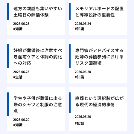
遠方の親戚も集いやすい
メモリアルボードの配置
土曜日の葬儀体験
と導線設計の重要性
2026.06.25
2026.06.24
知識
知識
妊婦が葬儀後に注意すべ
専門家がアドバイスする
き産前ケアと体調の変化
妊婦の葬儀参列における
への対応
リスク回避術
2026.06.23
2026.06.20
生活
知識
学生や子供が葬儀に出る
直葬という選択肢が広が
際のシャツと制服の注意
る現代の経済的事情
点
2026.06.20
2026.06.20
知識
知識