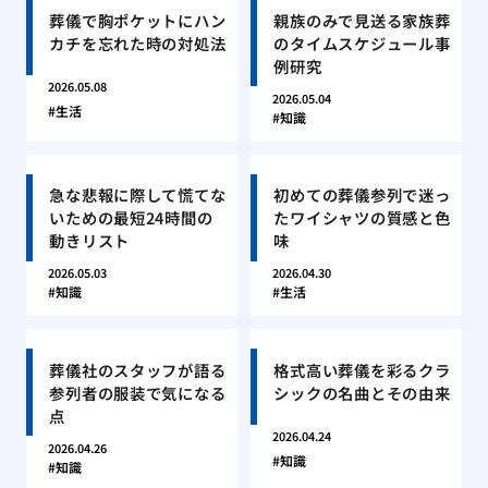
葬儀で胸ポケットにハン
親族のみで見送る家族葬
カチを忘れた時の対処法
のタイムスケジュール事
例研究
2026.05.08
2026.05.04
生活
知識
急な悲報に際して慌てな
初めての葬儀参列で迷っ
いための最短24時間の
たワイシャツの質感と色
動きリスト
味
2026.05.03
2026.04.30
知識
生活
葬儀社のスタッフが語る
格式高い葬儀を彩るクラ
参列者の服装で気になる
シックの名曲とその由来
点
2026.04.24
2026.04.26
知識
知識