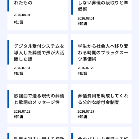
れたもの
しない葬儀の段取りと準
備術
2026.08.01
2026.08.01
知識
知識
デジタル受付システムを
学生から社会人へ移り変
導入した葬儀で孫が大活
わる時期のブラックスー
躍した話
ツ準備術
2026.07.31
2026.07.29
知識
知識
歌謡曲で送る現代の葬儀
葬儀費用を助成してくれ
と歌詞のメッセージ性
る公的な給付金制度
2026.07.28
2026.07.27
知識
知識
乳児の逝去に関する行政
命のバトンを実感する妊