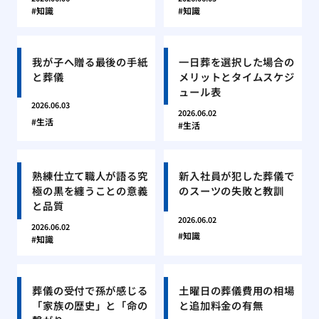
知識
知識
我が子へ贈る最後の手紙
一日葬を選択した場合の
と葬儀
メリットとタイムスケジ
ュール表
2026.06.03
2026.06.02
生活
生活
熟練仕立て職人が語る究
新入社員が犯した葬儀で
極の黒を纏うことの意義
のスーツの失敗と教訓
と品質
2026.06.02
2026.06.02
知識
知識
葬儀の受付で孫が感じる
土曜日の葬儀費用の相場
「家族の歴史」と「命の
と追加料金の有無