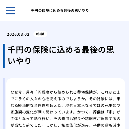
千円の保険に込める最後の思いやり
ホー
宗派
2026.03.02
知識
なこ
ビジ
千円の保険に込める最後の思
様」
いやり
会葬
とマ
御供
の書
ご母
なぜ今、月々千円程度から始められる葬儀保険が、これほどま
集
でに多くの人々の心を捉えるのでしょうか。その背景には、単
身内
なる経済的な合理性を超えた、現代日本人ならではの死生観や
る最
家族観の変化が深く関わっています。かつて、葬儀は「家」が
御供
主体となって執り行い、その費用も家長や跡継ぎが負担するの
る？
が当たり前でした。しかし、核家族化が進み、子供の数も減少