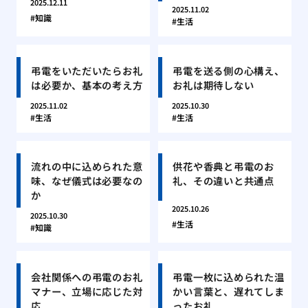
2025.12.11
2025.11.02
知識
生活
弔電をいただいたらお礼
弔電を送る側の心構え、
は必要か、基本の考え方
お礼は期待しない
2025.11.02
2025.10.30
生活
生活
流れの中に込められた意
供花や香典と弔電のお
味、なぜ儀式は必要なの
礼、その違いと共通点
か
2025.10.26
2025.10.30
生活
知識
会社関係への弔電のお礼
弔電一枚に込められた温
マナー、立場に応じた対
かい言葉と、遅れてしま
応
ったお礼