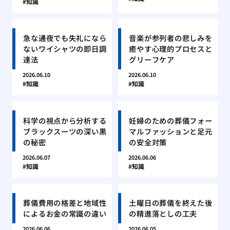
知識
急な通夜でも失礼になら
音楽が参列者の悲しみを
ないワイシャツの即日調
癒やす心理的プロセスと
達法
グリーフケア
2026.06.10
2026.06.10
知識
知識
科学の視点から分析する
妊婦のための葬儀フォー
ブラックスーツの深い黒
マルファッションと足元
の秘密
の安全対策
2026.06.07
2026.06.06
知識
知識
葬儀費用の格差と地域性
土曜日の葬儀を終えた後
によるお金の常識の違い
の精進落としの工夫
2026.06.06
2026.06.05