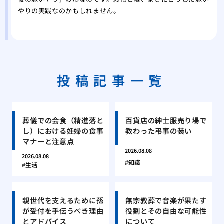
やりの実践なのかもしれません。
投稿記事一覧
葬儀での会食（精進落と
百貨店の紳士服売り場で
し）における妊婦の食事
教わった弔事の装い
マナーと注意点
2026.08.08
2026.08.08
知識
生活
親世代を支えるために孫
無宗教葬で音楽が果たす
が受付を手伝うべき理由
役割とその自由な可能性
とアドバイス
について