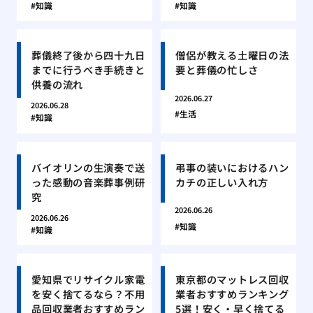
知識
知識
葬儀終了後から四十九日
僧侶が教える土曜日の法
までに行うべき手続きと
要と葬儀の忙しさ
供養の流れ
2026.06.27
2026.06.28
生活
知識
バイオリンの生演奏で送
弔事の装いにおけるハン
った感動の音楽葬事例研
カチの正しい入れ方
究
2026.06.26
2026.06.26
知識
知識
愛知県でリサイクル家電
東京都のマットレス回収
を安く捨てるなら？不用
業者おすすめランキング
品回収業者おすすめラン
5選！安く・早く捨てる