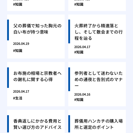
知識
知識
父の葬儀で知った胸元の
火葬終了から精進落と
白い布が持つ意味
し、そして散会までの行
程を辿る
2026.04.19
2026.04.17
知識
知識
お布施の相場と宗教者へ
参列者として迷わないた
の謝礼に関する心得
めの通夜と告別式のマナ
ー
2026.04.17
2026.04.16
生活
知識
香典返しにかかる費用と
葬儀用ハンカチの購入場
賢い選び方のアドバイス
所と選定のポイント