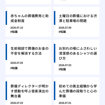
赤ちゃんの葬儀費用と助
土曜日の葬儀における渋
成金制度
滞と駐車場の問題
2026.07.10
2026.07.09
知識
知識
生前相談で葬儀のお金の
お別れの場にふさわしい
不安を解消する方法
清潔感のあるシャツの選
び方
2026.07.05
2026.07.03
知識
知識
葬儀ディレクターが明か
初めての喪主経験から学
す感動を呼ぶ音楽演出の
んだ葬儀の段取りと心の
舞台裏
準備
2026.07.03
2026.07.01