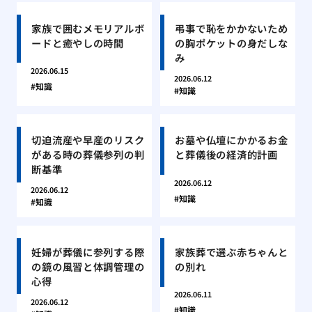
家族で囲むメモリアルボ
弔事で恥をかかないため
ードと癒やしの時間
の胸ポケットの身だしな
み
2026.06.15
2026.06.12
知識
知識
切迫流産や早産のリスク
お墓や仏壇にかかるお金
がある時の葬儀参列の判
と葬儀後の経済的計画
断基準
2026.06.12
2026.06.12
知識
知識
妊婦が葬儀に参列する際
家族葬で選ぶ赤ちゃんと
の鏡の風習と体調管理の
の別れ
心得
2026.06.11
2026.06.12
知識