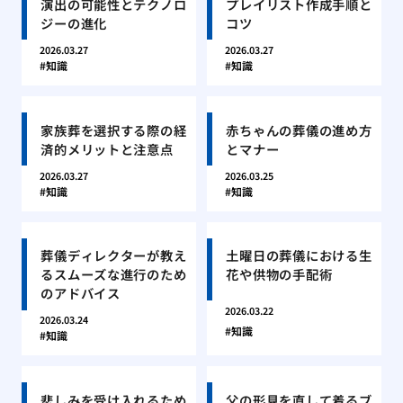
演出の可能性とテクノロ
プレイリスト作成手順と
ジーの進化
コツ
2026.03.27
2026.03.27
知識
知識
家族葬を選択する際の経
赤ちゃんの葬儀の進め方
済的メリットと注意点
とマナー
2026.03.27
2026.03.25
知識
知識
葬儀ディレクターが教え
土曜日の葬儀における生
るスムーズな進行のため
花や供物の手配術
のアドバイス
2026.03.22
2026.03.24
知識
知識
悲しみを受け入れるため
父の形見を直して着るブ