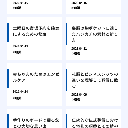
2026.04.16
2026.04.16
知識
知識
土曜日の斎場予約を確実
喪服の胸ポケットに適し
にするための秘策
たハンカチの素材と折り
方
2026.04.16
2026.04.11
知識
知識
赤ちゃんのためのエンゼ
礼服とビジネスシャツの
ルケア
違いを理解して葬儀に臨
む
2026.04.10
2026.04.09
知識
知識
手作りのボードで綴る父
伝統的な仏式葬儀におけ
との大切な思い出
る儀礼の順番とその精神