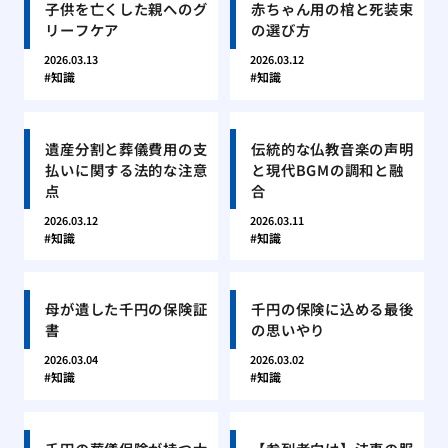
子供を亡くした親へのグ
赤ちゃん用の棺と死装束
リーフケア
の選び方
2026.03.13
2026.03.12
知識
知識
遺産分割と葬儀費用の支
伝統的な仏教音楽の声明
払いに関する法的な注意
と現代BGMの調和と融
点
合
2026.03.12
2026.03.11
知識
知識
母が遺した千円の保険証
千円の保険に込める最後
書
の思いやり
2026.03.04
2026.03.02
知識
知識