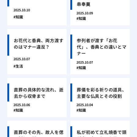
串奉奠
2025.10.10
2025.10.09
知識
知識
お花代と香典、両方渡す
参列者が渡す「お花
のはマナー違反？
代」、香典との違いとマ
ナー
2025.10.07
2025.10.07
生活
知識
直葬の具体的な流れ、逝
葬儀を彩る祈りの道具、
去から収骨まで
主要な仏具とその役割
2025.10.06
2025.10.04
知識
知識
直葬のその先、故人を偲
私が初めて立礼焼香で頭