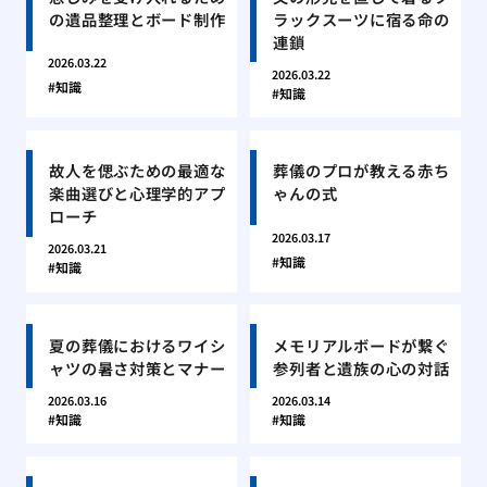
の遺品整理とボード制作
ラックスーツに宿る命の
連鎖
2026.03.22
2026.03.22
知識
知識
故人を偲ぶための最適な
葬儀のプロが教える赤ち
楽曲選びと心理学的アプ
ゃんの式
ローチ
2026.03.17
2026.03.21
知識
知識
夏の葬儀におけるワイシ
メモリアルボードが繋ぐ
ャツの暑さ対策とマナー
参列者と遺族の心の対話
2026.03.16
2026.03.14
知識
知識