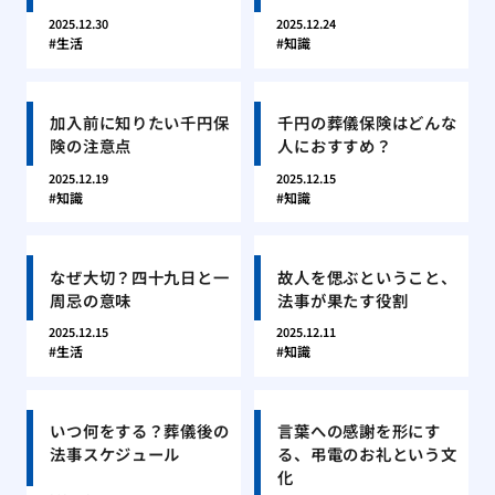
2025.12.30
2025.12.24
生活
知識
加入前に知りたい千円保
千円の葬儀保険はどんな
険の注意点
人におすすめ？
2025.12.19
2025.12.15
知識
知識
なぜ大切？四十九日と一
故人を偲ぶということ、
周忌の意味
法事が果たす役割
2025.12.15
2025.12.11
生活
知識
いつ何をする？葬儀後の
言葉への感謝を形にす
法事スケジュール
る、弔電のお礼という文
化