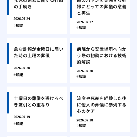
の手続き
婦にとっての葬儀の意義
と再生
2026.07.24
2026.07.22
知識
知識
急な訃報が金曜日に届い
病院から安置場所へ向か
た時の土曜の葬儀
う際の初動における技術
的解説
2026.07.20
2026.07.20
知識
知識
土曜日の葬儀を避けるべ
流産や死産を経験した後
き友引との重なり
に他人の葬儀に参列する
心のケア
2026.07.19
2026.07.18
知識
知識