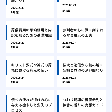
繋がり」
2026.05.29
2026.05.30
知識
知識
葬儀費用の平均相場と内
参列者の心に深く刻まれ
訳を知るための基礎知識
る写真展示の工夫
2026.05.27
2026.05.27
知識
知識
キリスト教式や神式の葬
伝統と迷信から読み解く
儀における胸元の装い
妊婦と葬儀の深い関わり
2026.05.24
2026.05.23
知識
知識
儀式の流れが遺族の心に
つわり時期の葬儀参列と
与える癒やしと喪失のプ
線香の香りの克服ガイド
ロセス