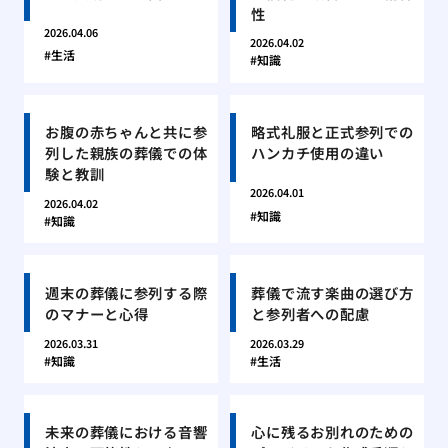
性
2026.04.06
2026.04.02
生活
知識
お腹の赤ちゃんと共に参
略式礼服と正式参列での
列した親族の葬儀での体
ハンカチ使用の違い
験と教訓
2026.04.01
2026.04.02
知識
知識
週末の葬儀に参列する際
葬儀で流す楽曲の選び方
のマナーと心得
と参列者への配慮
2026.03.31
2026.03.29
知識
生活
未来の葬儀における音響
心に残るお別れのための