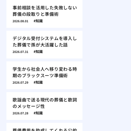
事前相談を活用した失敗しない
葬儀の段取りと準備術
知識
2026.08.01
デジタル受付システムを導入し
た葬儀で孫が大活躍した話
知識
2026.07.31
学生から社会人へ移り変わる時
期のブラックスーツ準備術
知識
2026.07.29
歌謡曲で送る現代の葬儀と歌詞
のメッセージ性
知識
2026.07.28
葬儀費用を助成してくれる公的