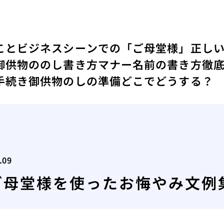
こと
ビジネスシーンでの「ご母堂様」正し
御供物ののし書き方マナー名前の書き方徹
手続き
御供物のしの準備どこでどうする？
.09
ご母堂様を使ったお悔やみ文例