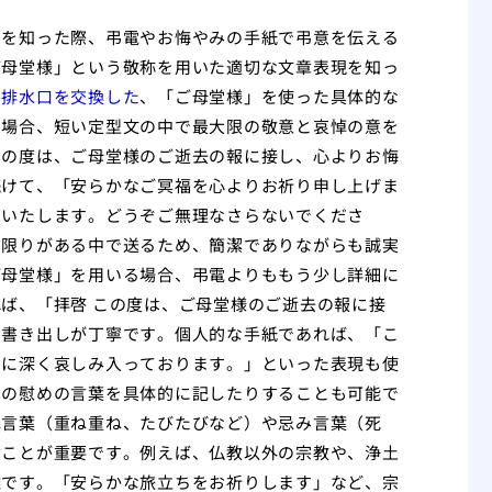
とを知った際、弔電やお悔やみの手紙で弔意を伝える
ご母堂様」という敬称を用いた適切な文章表現を知っ
た排水口を交換した
、「ご母堂様」を使った具体的な
る場合、短い定型文の中で最大限の敬意と哀悼の意を
この度は、ご母堂様のご逝去の報に接し、心よりお悔
続けて、「安らかなご冥福を心よりお祈り申し上げま
しいたします。どうぞご無理なさらないでくださ
に限りがある中で送るため、簡潔でありながらも誠実
ご母堂様」を用いる場合、弔電よりももう少し詳細に
ば、「拝啓 この度は、ご母堂様のご逝去の報に接
た書き出しが丁寧です。個人的な手紙であれば、「こ
もに深く哀しみ入っております。」といった表現も使
への慰めの言葉を具体的に記したりすることも可能で
ね言葉（重ね重ね、たびたびなど）や忌み言葉（死
ぶことが重要です。例えば、仏教以外の宗教や、浄土
難です。「安らかな旅立ちをお祈りします」など、宗