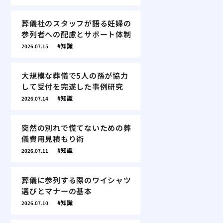
葬儀社のスタッフが語る妊婦の
参列者への配慮とサポート体制
知識
2026.07.15
大規模な葬儀で5人の孫が協力
して受付を完遂した事例研究
知識
2026.07.14
突然の別れで慌てないための葬
儀費用見積もり術
知識
2026.07.11
葬儀に参列する際のワイシャツ
選びとマナーの基本
知識
2026.07.10