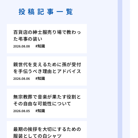
投稿記事一覧
百貨店の紳士服売り場で教わっ
た弔事の装い
知識
2026.08.08
親世代を支えるために孫が受付
を手伝うべき理由とアドバイス
知識
2026.08.06
無宗教葬で音楽が果たす役割と
その自由な可能性について
知識
2026.08.05
最期の挨拶を大切にするための
服装としての白シャツ