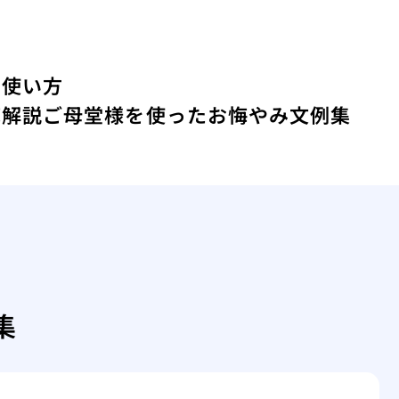
い使い方
底解説
ご母堂様を使ったお悔やみ文例集
集