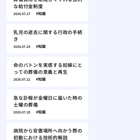
な給付金制度
知識
2026.07.27
乳児の逝去に関する行政の手続
き
知識
2026.07.24
命のバトンを実感する妊婦にと
っての葬儀の意義と再生
知識
2026.07.22
急な訃報が金曜日に届いた時の
土曜の葬儀
知識
2026.07.20
病院から安置場所へ向かう際の
初動における技術的解説