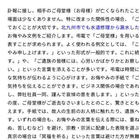
訃報に接し、相手のご母堂様（お母様）が亡くなられたこ
場面は少なくありません。特に改まった関係性の場合、「
ておくことが大切です。
北九州市でも水道修理から漏水し
お悔やみ文例をご紹介します。弔電で「ご母堂様」を用い
表すことが求められます。よく使われる例文としては、「
やみ申し上げます。」といった形式が一般的です。これに
す。」や、「ご遺族の皆様には、心労いかばかりかとお察
い。」といった言葉を添えることが多いです。弔電は時間
な気持ちが伝わるように心がけます。お悔やみの手紙で「
気持ちを伝えることができます。ビジネス関係の場合であれ
し、弊社社員一同、謹んで哀悼の意を表します。」といっ
の度、ご母堂様がご逝去なさいましたとのこと、驚きとと
えます。手紙では、故人の生前のお人柄に触れたり、遺族
す。いずれの場合も、お悔やみの言葉を伝える際には、重
ぬ、苦しむなど）を避け、宗教・宗派に配慮した表現を選
真宗の場合は「冥福を祈る」といった言葉は避けた方が無