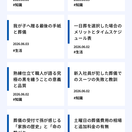
知識
知識
我が子へ贈る最後の手紙
一日葬を選択した場合の
と葬儀
メリットとタイムスケジ
ュール表
2026.06.03
2026.06.02
生活
生活
熟練仕立て職人が語る究
新入社員が犯した葬儀で
極の黒を纏うことの意義
のスーツの失敗と教訓
と品質
2026.06.02
2026.06.02
知識
知識
葬儀の受付で孫が感じる
土曜日の葬儀費用の相場
「家族の歴史」と「命の
と追加料金の有無