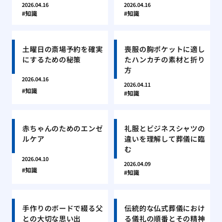
2026.04.16
2026.04.16
知識
知識
土曜日の斎場予約を確実
喪服の胸ポケットに適し
にするための秘策
たハンカチの素材と折り
方
2026.04.16
2026.04.11
知識
知識
赤ちゃんのためのエンゼ
礼服とビジネスシャツの
ルケア
違いを理解して葬儀に臨
む
2026.04.10
2026.04.09
知識
知識
手作りのボードで綴る父
伝統的な仏式葬儀におけ
との大切な思い出
る儀礼の順番とその精神