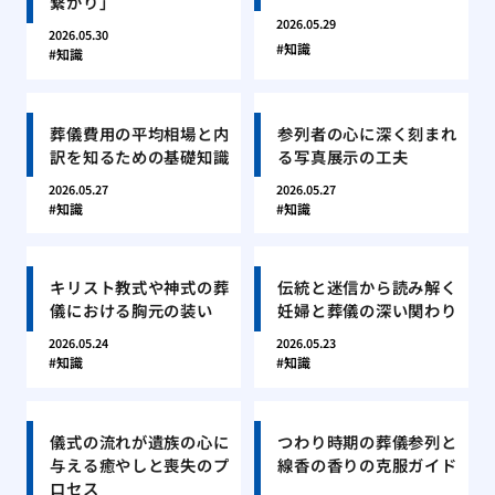
繋がり」
2026.05.29
2026.05.30
知識
知識
葬儀費用の平均相場と内
参列者の心に深く刻まれ
訳を知るための基礎知識
る写真展示の工夫
2026.05.27
2026.05.27
知識
知識
キリスト教式や神式の葬
伝統と迷信から読み解く
儀における胸元の装い
妊婦と葬儀の深い関わり
2026.05.24
2026.05.23
知識
知識
儀式の流れが遺族の心に
つわり時期の葬儀参列と
与える癒やしと喪失のプ
線香の香りの克服ガイド
ロセス