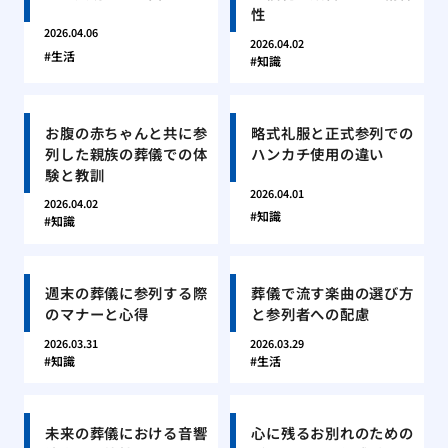
性
2026.04.06
2026.04.02
生活
知識
お腹の赤ちゃんと共に参
略式礼服と正式参列での
列した親族の葬儀での体
ハンカチ使用の違い
験と教訓
2026.04.01
2026.04.02
知識
知識
週末の葬儀に参列する際
葬儀で流す楽曲の選び方
のマナーと心得
と参列者への配慮
2026.03.31
2026.03.29
知識
生活
未来の葬儀における音響
心に残るお別れのための