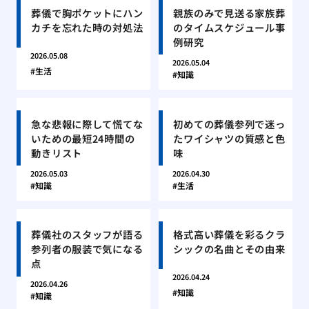
葬儀で胸ポケットにハン
親族のみで見送る家族葬
カチを忘れた時の対処法
のタイムスケジュール事
例研究
2026.05.08
2026.05.04
生活
知識
急な悲報に際して慌てな
初めての葬儀参列で迷っ
いための最短24時間の
たワイシャツの質感と色
動きリスト
味
2026.05.03
2026.04.30
知識
生活
葬儀社のスタッフが語る
格式高い葬儀を彩るクラ
参列者の服装で気になる
シックの名曲とその由来
点
2026.04.24
2026.04.26
知識
知識