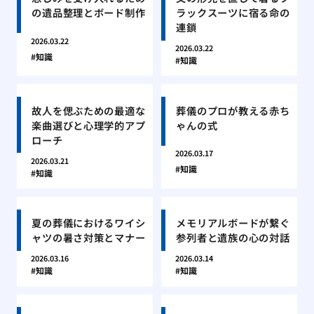
の遺品整理とボード制作
ラックスーツに宿る命の
連鎖
2026.03.22
2026.03.22
知識
知識
故人を偲ぶための最適な
葬儀のプロが教える赤ち
楽曲選びと心理学的アプ
ゃんの式
ローチ
2026.03.17
2026.03.21
知識
知識
夏の葬儀におけるワイシ
メモリアルボードが繋ぐ
ャツの暑さ対策とマナー
参列者と遺族の心の対話
2026.03.16
2026.03.14
知識
知識