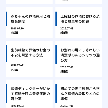
赤ちゃんの葬儀費用と助
土曜日の葬儀における渋
成金制度
滞と駐車場の問題
2026.07.10
2026.07.09
知識
知識
生前相談で葬儀のお金の
お別れの場にふさわしい
不安を解消する方法
清潔感のあるシャツの選
び方
2026.07.05
2026.07.03
知識
知識
葬儀ディレクターが明か
初めての喪主経験から学
す感動を呼ぶ音楽演出の
んだ葬儀の段取りと心の
舞台裏
準備
2026.07.03
2026.07.01