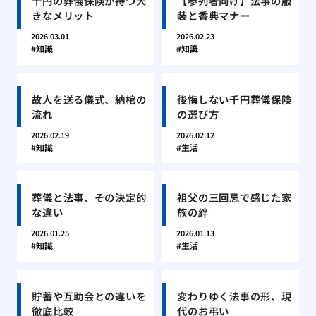
千円の葬儀保険が持つ大
【参列者向け】法事の服
きなメリット
装と香典マナー
2026.03.01
2026.02.23
知識
知識
故人を送る儀式、納棺の
後悔しない千円葬儀保険
流れ
の選び方
2026.02.19
2026.02.12
知識
生活
葬儀と法事、その決定的
祖父の三回忌で感じた家
な違い
族の絆
2026.01.25
2026.01.13
知識
生活
貯蓄や互助会との違いを
変わりゆく法事の形、現
徹底比較
代のお弔い