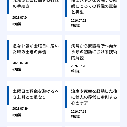
の手続き
婦にとっての葬儀の意義
と再生
2026.07.24
2026.07.22
知識
知識
急な訃報が金曜日に届い
病院から安置場所へ向か
た時の土曜の葬儀
う際の初動における技術
的解説
2026.07.20
2026.07.20
知識
知識
土曜日の葬儀を避けるべ
流産や死産を経験した後
き友引との重なり
に他人の葬儀に参列する
心のケア
2026.07.19
2026.07.18
知識
知識