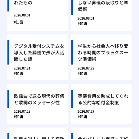
れたもの
しない葬儀の段取りと準
備術
2026.08.01
2026.08.01
知識
知識
デジタル受付システムを
学生から社会人へ移り変
導入した葬儀で孫が大活
わる時期のブラックスー
躍した話
ツ準備術
2026.07.31
2026.07.29
知識
知識
歌謡曲で送る現代の葬儀
葬儀費用を助成してくれ
と歌詞のメッセージ性
る公的な給付金制度
2026.07.28
2026.07.27
知識
知識
乳児の逝去に関する行政
命のバトンを実感する妊