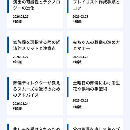
演出の可能性とテクノロ
プレイリスト作成手順と
ジーの進化
コツ
2026.03.27
2026.03.27
知識
知識
家族葬を選択する際の経
赤ちゃんの葬儀の進め方
済的メリットと注意点
とマナー
2026.03.27
2026.03.25
知識
知識
葬儀ディレクターが教え
土曜日の葬儀における生
るスムーズな進行のため
花や供物の手配術
のアドバイス
2026.03.22
2026.03.24
知識
知識
悲しみを受け入れるため
父の形見を直して着るブ