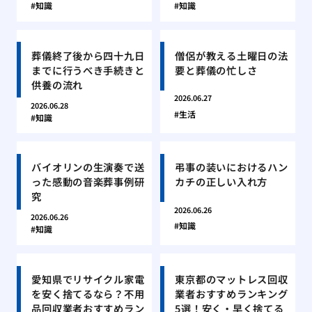
知識
知識
葬儀終了後から四十九日
僧侶が教える土曜日の法
までに行うべき手続きと
要と葬儀の忙しさ
供養の流れ
2026.06.27
2026.06.28
生活
知識
バイオリンの生演奏で送
弔事の装いにおけるハン
った感動の音楽葬事例研
カチの正しい入れ方
究
2026.06.26
2026.06.26
知識
知識
愛知県でリサイクル家電
東京都のマットレス回収
を安く捨てるなら？不用
業者おすすめランキング
品回収業者おすすめラン
5選！安く・早く捨てる