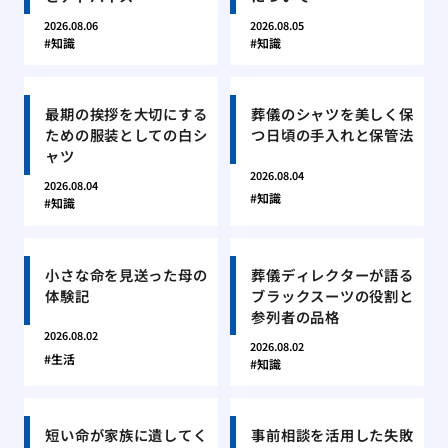
2026.08.06
2026.08.05
知識
知識
最期の挨拶を大切にする
葬儀のシャツを美しく保
ための服装としての白シ
つ日頃の手入れと保管法
ャツ
2026.08.04
2026.08.04
知識
知識
小さな命を見送った母の
葬儀ディレクターが語る
体験記
ブラックスーツの役割と
参列者の品格
2026.08.02
2026.08.02
生活
知識
短い命が家族に遺してく
事前相談を活用した失敗