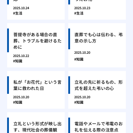
2025.10.24
2025.10.23
生活
生活
菩提寺がある場合の直
直葬でも心は伝わる、弔
葬、トラブルを避けるた
意の示し方
めに
2025.10.20
2025.10.22
知識
知識
私が「お花代」という言
立礼の先に祈るもの、形
葉に救われた日
式を超えた弔いの心
2025.10.20
2025.10.20
知識
知識
立礼という形式が映し出
電話やメールで弔電のお
す、現代社会の葬儀観
礼を伝える際の注意点