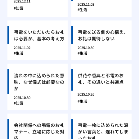
2025.12.11
2025.11.02
知識
生活
弔電をいただいたらお礼
弔電を送る側の心構え、
は必要か、基本の考え方
お礼は期待しない
2025.11.02
2025.10.30
生活
生活
流れの中に込められた意
供花や香典と弔電のお
味、なぜ儀式は必要なの
礼、その違いと共通点
か
2025.10.26
2025.10.30
生活
知識
会社関係への弔電のお礼
弔電一枚に込められた温
マナー、立場に応じた対
かい言葉と、遅れてしま
応
ったお礼