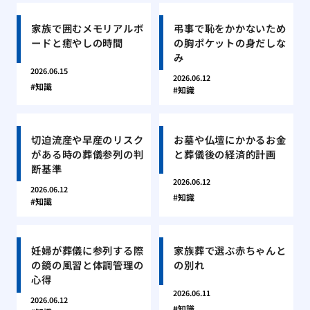
家族で囲むメモリアルボ
弔事で恥をかかないため
ードと癒やしの時間
の胸ポケットの身だしな
み
2026.06.15
2026.06.12
知識
知識
切迫流産や早産のリスク
お墓や仏壇にかかるお金
がある時の葬儀参列の判
と葬儀後の経済的計画
断基準
2026.06.12
2026.06.12
知識
知識
妊婦が葬儀に参列する際
家族葬で選ぶ赤ちゃんと
の鏡の風習と体調管理の
の別れ
心得
2026.06.11
2026.06.12
知識