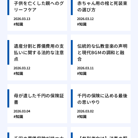
子供を亡くした親へのグ
赤ちゃん用の棺と死装束
リーフケア
の選び方
2026.03.13
2026.03.12
知識
知識
遺産分割と葬儀費用の支
伝統的な仏教音楽の声明
払いに関する法的な注意
と現代BGMの調和と融
点
合
2026.03.12
2026.03.11
知識
知識
母が遺した千円の保険証
千円の保険に込める最後
書
の思いやり
2026.03.04
2026.03.02
知識
知識