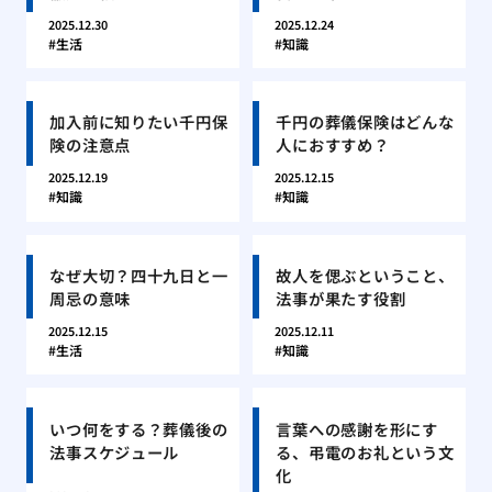
2025.12.30
2025.12.24
生活
知識
加入前に知りたい千円保
千円の葬儀保険はどんな
険の注意点
人におすすめ？
2025.12.19
2025.12.15
知識
知識
なぜ大切？四十九日と一
故人を偲ぶということ、
周忌の意味
法事が果たす役割
2025.12.15
2025.12.11
生活
知識
いつ何をする？葬儀後の
言葉への感謝を形にす
法事スケジュール
る、弔電のお礼という文
化