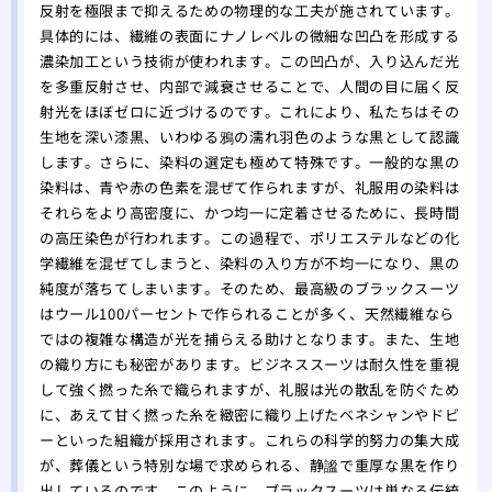
反射を極限まで抑えるための物理的な工夫が施されています。
具体的には、繊維の表面にナノレベルの微細な凹凸を形成する
濃染加工という技術が使われます。この凹凸が、入り込んだ光
を多重反射させ、内部で減衰させることで、人間の目に届く反
射光をほぼゼロに近づけるのです。これにより、私たちはその
生地を深い漆黒、いわゆる鴉の濡れ羽色のような黒として認識
します。さらに、染料の選定も極めて特殊です。一般的な黒の
染料は、青や赤の色素を混ぜて作られますが、礼服用の染料は
それらをより高密度に、かつ均一に定着させるために、長時間
の高圧染色が行われます。この過程で、ポリエステルなどの化
学繊維を混ぜてしまうと、染料の入り方が不均一になり、黒の
純度が落ちてしまいます。そのため、最高級のブラックスーツ
はウール100パーセントで作られることが多く、天然繊維なら
ではの複雑な構造が光を捕らえる助けとなります。また、生地
の織り方にも秘密があります。ビジネススーツは耐久性を重視
して強く撚った糸で織られますが、礼服は光の散乱を防ぐため
に、あえて甘く撚った糸を緻密に織り上げたベネシャンやドビ
ーといった組織が採用されます。これらの科学的努力の集大成
が、葬儀という特別な場で求められる、静謐で重厚な黒を作り
出しているのです。このように、ブラックスーツは単なる伝統