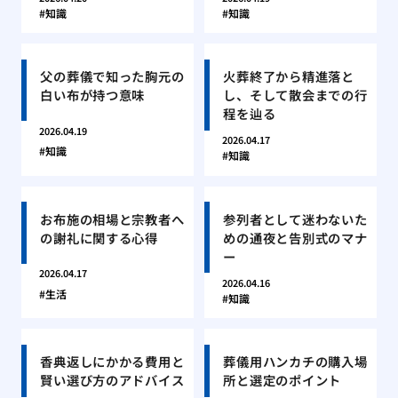
知識
知識
父の葬儀で知った胸元の
火葬終了から精進落と
白い布が持つ意味
し、そして散会までの行
程を辿る
2026.04.19
2026.04.17
知識
知識
お布施の相場と宗教者へ
参列者として迷わないた
の謝礼に関する心得
めの通夜と告別式のマナ
ー
2026.04.17
2026.04.16
生活
知識
香典返しにかかる費用と
葬儀用ハンカチの購入場
賢い選び方のアドバイス
所と選定のポイント