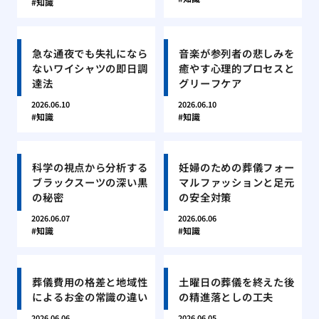
知識
急な通夜でも失礼になら
音楽が参列者の悲しみを
ないワイシャツの即日調
癒やす心理的プロセスと
達法
グリーフケア
2026.06.10
2026.06.10
知識
知識
科学の視点から分析する
妊婦のための葬儀フォー
ブラックスーツの深い黒
マルファッションと足元
の秘密
の安全対策
2026.06.07
2026.06.06
知識
知識
葬儀費用の格差と地域性
土曜日の葬儀を終えた後
によるお金の常識の違い
の精進落としの工夫
2026.06.06
2026.06.05