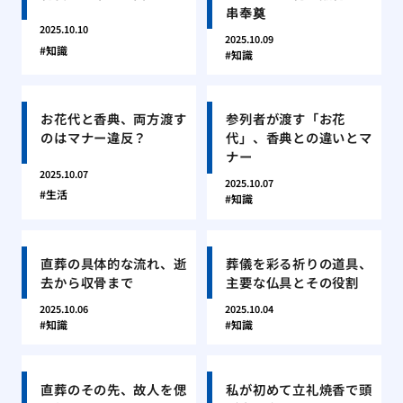
串奉奠
2025.10.10
2025.10.09
知識
知識
お花代と香典、両方渡す
参列者が渡す「お花
のはマナー違反？
代」、香典との違いとマ
ナー
2025.10.07
2025.10.07
生活
知識
直葬の具体的な流れ、逝
葬儀を彩る祈りの道具、
去から収骨まで
主要な仏具とその役割
2025.10.06
2025.10.04
知識
知識
直葬のその先、故人を偲
私が初めて立礼焼香で頭