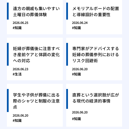
遠方の親戚も集いやすい
メモリアルボードの配置
土曜日の葬儀体験
と導線設計の重要性
2026.06.25
2026.06.24
知識
知識
妊婦が葬儀後に注意すべ
専門家がアドバイスする
き産前ケアと体調の変化
妊婦の葬儀参列における
への対応
リスク回避術
2026.06.23
2026.06.20
生活
知識
学生や子供が葬儀に出る
直葬という選択肢が広が
際のシャツと制服の注意
る現代の経済的事情
点
2026.06.20
2026.06.20
知識
知識