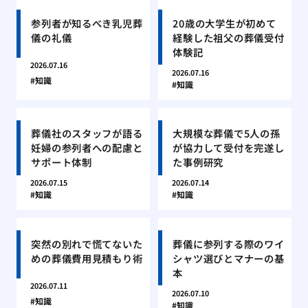
参列者が知るべき乳児葬
20歳の大学生が初めて
儀の礼儀
経験した祖父の葬儀受付
体験記
2026.07.16
2026.07.16
知識
知識
葬儀社のスタッフが語る
大規模な葬儀で5人の孫
妊婦の参列者への配慮と
が協力して受付を完遂し
サポート体制
た事例研究
2026.07.15
2026.07.14
知識
知識
突然の別れで慌てないた
葬儀に参列する際のワイ
めの葬儀費用見積もり術
シャツ選びとマナーの基
本
2026.07.11
2026.07.10
知識
知識