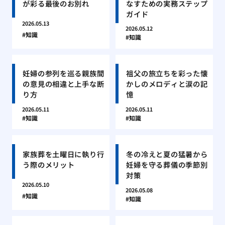
が彩る最後のお別れ
なすための実務ステップ
ガイド
2026.05.13
2026.05.12
知識
知識
妊婦の参列を巡る親族間
祖父の旅立ちを彩った懐
の意見の相違と上手な断
かしのメロディと涙の記
り方
憶
2026.05.11
2026.05.11
知識
知識
家族葬を土曜日に執り行
冬の冷えと夏の猛暑から
う際のメリット
妊婦を守る葬儀の季節別
対策
2026.05.10
2026.05.08
知識
知識