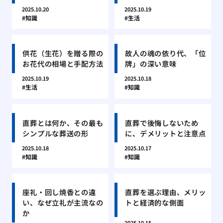
2025.10.20
2025.10.19
知識
生活
供花（生花）を贈る際の
故人の魂の依り代、「位
お花代の相場と手配方法
牌」の深い意味
2025.10.19
2025.10.18
生活
知識
直葬とは何か、その最も
直葬で後悔しないため
シンプルな葬送の形
に、デメリットと注意点
2025.10.18
2025.10.17
知識
知識
座礼・回し焼香との違
直葬を選ぶ理由、メリッ
い、なぜ立礼が主流なの
トと経済的な側面
か
2025.10.15