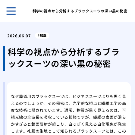
科学の視点から分析するブラックスーツの深い黒の秘密
ホー
宗派
2026.06.07
知識
なこ
ビジ
科学の視点から分析するブラ
様」
ックスーツの深い黒の秘密
会葬
とマ
御供
の書
ご母
なぜ葬儀用のブラックスーツは、ビジネススーツよりも黒く見
集
えるのでしょうか。その秘密は、光学的な視点と繊維工学の高
身内
度な技術に隠されています。通常、物質が黒く見えるのは、可
る最
視光線の全波長を吸収している状態ですが、繊維の表面が滑ら
御供
かすぎると鏡面反射が起こり、白っぽく見える白化現象が発生
る？
します。礼服の生地として知られるブラックスーツには、この