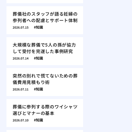
葬儀社のスタッフが語る妊婦の
参列者への配慮とサポート体制
知識
2026.07.15
大規模な葬儀で5人の孫が協力
して受付を完遂した事例研究
知識
2026.07.14
突然の別れで慌てないための葬
儀費用見積もり術
知識
2026.07.11
葬儀に参列する際のワイシャツ
選びとマナーの基本
知識
2026.07.10