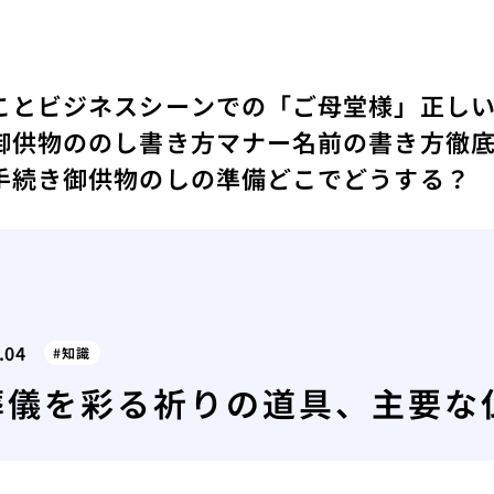
こと
ビジネスシーンでの「ご母堂様」正し
御供物ののし書き方マナー名前の書き方徹
手続き
御供物のしの準備どこでどうする？
.04
知識
葬儀を彩る祈りの道具、主要な