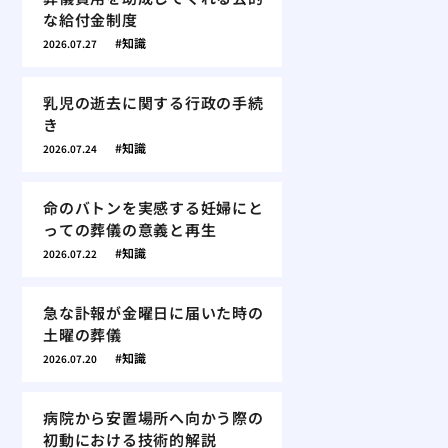
な給付金制度
知識
2026.07.27
乳児の逝去に関する行政の手続
き
知識
2026.07.24
命のバトンを実感する妊婦にと
っての葬儀の意義と再生
知識
2026.07.22
急な訃報が金曜日に届いた時の
土曜の葬儀
知識
2026.07.20
病院から安置場所へ向かう際の
初動における技術的解説