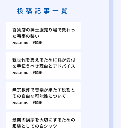
投稿記事一覧
百貨店の紳士服売り場で教わっ
た弔事の装い
知識
2026.08.08
親世代を支えるために孫が受付
を手伝うべき理由とアドバイス
知識
2026.08.06
無宗教葬で音楽が果たす役割と
その自由な可能性について
知識
2026.08.05
最期の挨拶を大切にするための
服装としての白シャツ