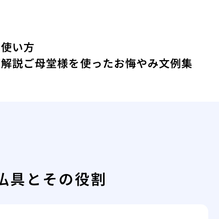
い使い方
底解説
ご母堂様を使ったお悔やみ文例集
仏具とその役割