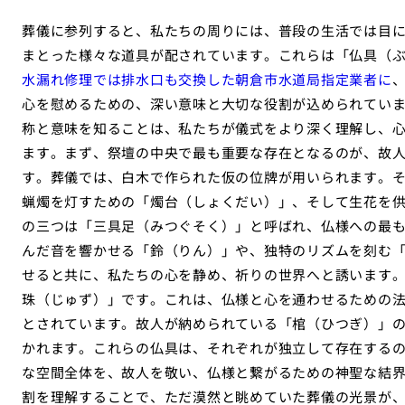
葬儀に参列すると、私たちの周りには、普段の生活では目
まとった様々な道具が配されています。これらは「仏具（
水漏れ修理では排水口も交換した朝倉市水道局指定業者に
心を慰めるための、深い意味と大切な役割が込められてい
称と意味を知ることは、私たちが儀式をより深く理解し、
ます。まず、祭壇の中央で最も重要な存在となるのが、故
す。葬儀では、白木で作られた仮の位牌が用いられます。
蝋燭を灯すための「燭台（しょくだい）」、そして生花を
の三つは「三具足（みつぐそく）」と呼ばれ、仏様への最
んだ音を響かせる「鈴（りん）」や、独特のリズムを刻む
せると共に、私たちの心を静め、祈りの世界へと誘います
珠（じゅず）」です。これは、仏様と心を通わせるための
とされています。故人が納められている「棺（ひつぎ）」
かれます。これらの仏具は、それぞれが独立して存在する
な空間全体を、故人を敬い、仏様と繋がるための神聖な結
割を理解することで、ただ漠然と眺めていた葬儀の光景が