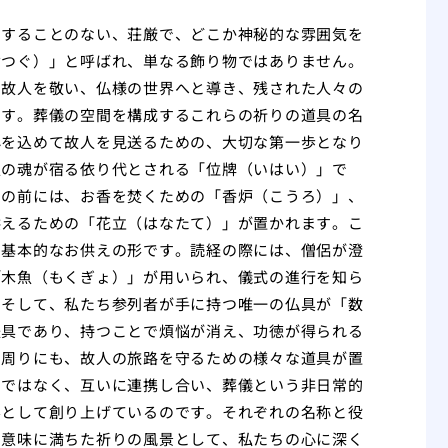
にすることのない、荘厳で、どこか神秘的な雰囲気を
ぶつぐ）」と呼ばれ、単なる飾り物ではありません。
、故人を敬い、仏様の世界へと導き、残された人々の
ます。葬儀の空間を構成するこれらの祈りの道具の名
心を込めて故人を見送るための、大切な第一歩となり
人の魂が宿る依り代とされる「位牌（いはい）」で
その前には、お香を焚くための「香炉（こうろ）」、
供えるための「花立（はなたて）」が置かれます。こ
も基本的なお供えの形です。読経の際には、僧侶が澄
「木魚（もくぎょ）」が用いられ、儀式の進行を知ら
。そして、私たち参列者が手に持つ唯一の仏具が「数
法具であり、持つことで煩悩が消え、功徳が得られる
の周りにも、故人の旅路を守るための様々な道具が置
のではなく、互いに連携し合い、葬儀という非日常的
界として創り上げているのです。それぞれの名称と役
、意味に満ちた祈りの風景として、私たちの心に深く