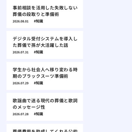
事前相談を活用した失敗しない
葬儀の段取りと準備術
知識
2026.08.01
デジタル受付システムを導入し
た葬儀で孫が大活躍した話
知識
2026.07.31
学生から社会人へ移り変わる時
期のブラックスーツ準備術
知識
2026.07.29
歌謡曲で送る現代の葬儀と歌詞
のメッセージ性
知識
2026.07.28
葬儀費用を助成してくれる公的