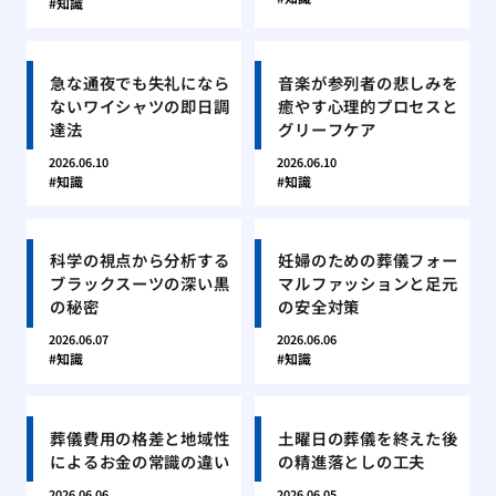
知識
急な通夜でも失礼になら
音楽が参列者の悲しみを
ないワイシャツの即日調
癒やす心理的プロセスと
達法
グリーフケア
2026.06.10
2026.06.10
知識
知識
科学の視点から分析する
妊婦のための葬儀フォー
ブラックスーツの深い黒
マルファッションと足元
の秘密
の安全対策
2026.06.07
2026.06.06
知識
知識
葬儀費用の格差と地域性
土曜日の葬儀を終えた後
によるお金の常識の違い
の精進落としの工夫
2026.06.06
2026.06.05