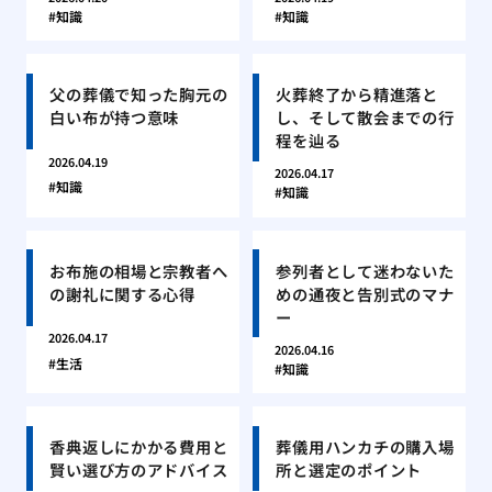
知識
知識
父の葬儀で知った胸元の
火葬終了から精進落と
白い布が持つ意味
し、そして散会までの行
程を辿る
2026.04.19
2026.04.17
知識
知識
お布施の相場と宗教者へ
参列者として迷わないた
の謝礼に関する心得
めの通夜と告別式のマナ
ー
2026.04.17
2026.04.16
生活
知識
香典返しにかかる費用と
葬儀用ハンカチの購入場
賢い選び方のアドバイス
所と選定のポイント