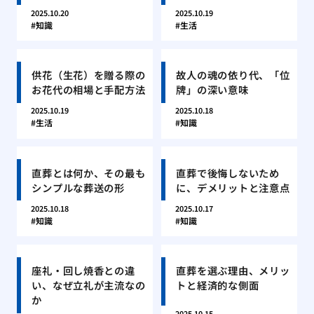
2025.10.20
2025.10.19
知識
生活
供花（生花）を贈る際の
故人の魂の依り代、「位
お花代の相場と手配方法
牌」の深い意味
2025.10.19
2025.10.18
生活
知識
直葬とは何か、その最も
直葬で後悔しないため
シンプルな葬送の形
に、デメリットと注意点
2025.10.18
2025.10.17
知識
知識
座礼・回し焼香との違
直葬を選ぶ理由、メリッ
い、なぜ立礼が主流なの
トと経済的な側面
か
2025.10.15