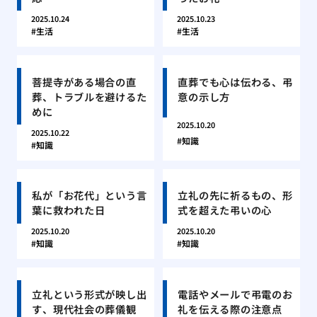
2025.10.24
2025.10.23
生活
生活
菩提寺がある場合の直
直葬でも心は伝わる、弔
葬、トラブルを避けるた
意の示し方
めに
2025.10.20
2025.10.22
知識
知識
私が「お花代」という言
立礼の先に祈るもの、形
葉に救われた日
式を超えた弔いの心
2025.10.20
2025.10.20
知識
知識
立礼という形式が映し出
電話やメールで弔電のお
す、現代社会の葬儀観
礼を伝える際の注意点