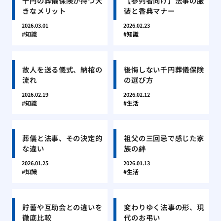
千円の葬儀保険が持つ大
【参列者向け】法事の服
きなメリット
装と香典マナー
2026.03.01
2026.02.23
知識
知識
故人を送る儀式、納棺の
後悔しない千円葬儀保険
流れ
の選び方
2026.02.19
2026.02.12
知識
生活
葬儀と法事、その決定的
祖父の三回忌で感じた家
な違い
族の絆
2026.01.25
2026.01.13
知識
生活
貯蓄や互助会との違いを
変わりゆく法事の形、現
徹底比較
代のお弔い