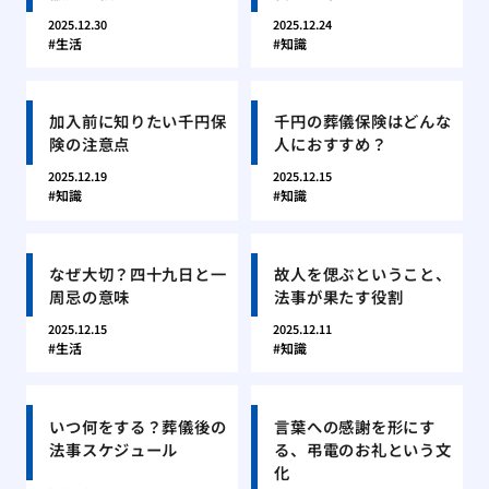
2025.12.30
2025.12.24
生活
知識
加入前に知りたい千円保
千円の葬儀保険はどんな
険の注意点
人におすすめ？
2025.12.19
2025.12.15
知識
知識
なぜ大切？四十九日と一
故人を偲ぶということ、
周忌の意味
法事が果たす役割
2025.12.15
2025.12.11
生活
知識
いつ何をする？葬儀後の
言葉への感謝を形にす
法事スケジュール
る、弔電のお礼という文
化