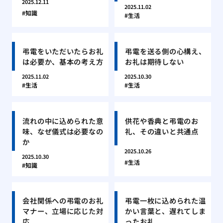
2025.12.11
2025.11.02
知識
生活
弔電をいただいたらお礼
弔電を送る側の心構え、
は必要か、基本の考え方
お礼は期待しない
2025.11.02
2025.10.30
生活
生活
流れの中に込められた意
供花や香典と弔電のお
味、なぜ儀式は必要なの
礼、その違いと共通点
か
2025.10.26
2025.10.30
生活
知識
会社関係への弔電のお礼
弔電一枚に込められた温
マナー、立場に応じた対
かい言葉と、遅れてしま
応
ったお礼