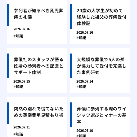
参列者が知るべき乳児葬
20歳の大学生が初めて
儀の礼儀
経験した祖父の葬儀受付
体験記
2026.07.16
2026.07.16
知識
知識
葬儀社のスタッフが語る
大規模な葬儀で5人の孫
妊婦の参列者への配慮と
が協力して受付を完遂し
サポート体制
た事例研究
2026.07.15
2026.07.14
知識
知識
突然の別れで慌てないた
葬儀に参列する際のワイ
めの葬儀費用見積もり術
シャツ選びとマナーの基
本
2026.07.11
2026.07.10
知識
知識