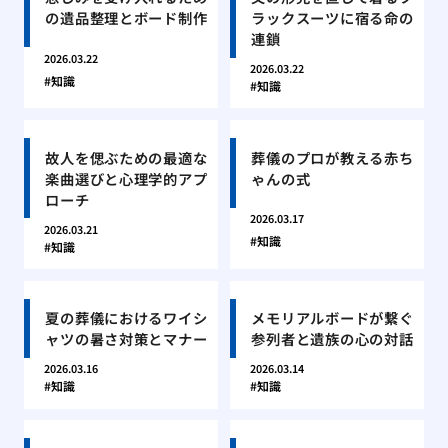
の遺品整理とボード制作
ラックスーツに宿る命の
連鎖
2026.03.22
2026.03.22
知識
知識
故人を偲ぶための最適な
葬儀のプロが教える赤ち
楽曲選びと心理学的アプ
ゃんの式
ローチ
2026.03.17
2026.03.21
知識
知識
夏の葬儀におけるワイシ
メモリアルボードが繋ぐ
ャツの暑さ対策とマナー
参列者と遺族の心の対話
2026.03.16
2026.03.14
知識
知識