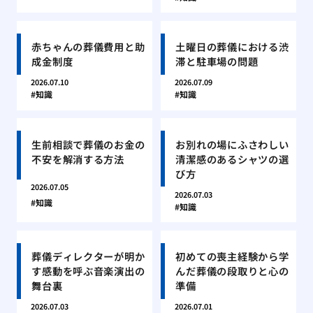
赤ちゃんの葬儀費用と助
土曜日の葬儀における渋
成金制度
滞と駐車場の問題
2026.07.10
2026.07.09
知識
知識
生前相談で葬儀のお金の
お別れの場にふさわしい
不安を解消する方法
清潔感のあるシャツの選
び方
2026.07.05
2026.07.03
知識
知識
葬儀ディレクターが明か
初めての喪主経験から学
す感動を呼ぶ音楽演出の
んだ葬儀の段取りと心の
舞台裏
準備
2026.07.03
2026.07.01