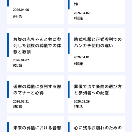
性
2026.04.06
2026.04.02
生活
知識
お腹の赤ちゃんと共に参
略式礼服と正式参列での
列した親族の葬儀での体
ハンカチ使用の違い
験と教訓
2026.04.01
2026.04.02
知識
知識
週末の葬儀に参列する際
葬儀で流す楽曲の選び方
のマナーと心得
と参列者への配慮
2026.03.31
2026.03.29
知識
生活
未来の葬儀における音響
心に残るお別れのための