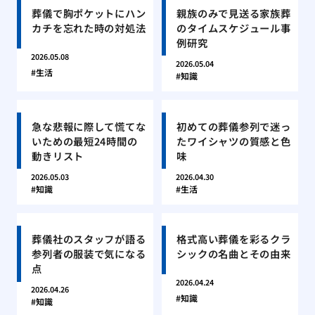
葬儀で胸ポケットにハン
親族のみで見送る家族葬
カチを忘れた時の対処法
のタイムスケジュール事
例研究
2026.05.08
2026.05.04
生活
知識
急な悲報に際して慌てな
初めての葬儀参列で迷っ
いための最短24時間の
たワイシャツの質感と色
動きリスト
味
2026.05.03
2026.04.30
知識
生活
葬儀社のスタッフが語る
格式高い葬儀を彩るクラ
参列者の服装で気になる
シックの名曲とその由来
点
2026.04.24
2026.04.26
知識
知識