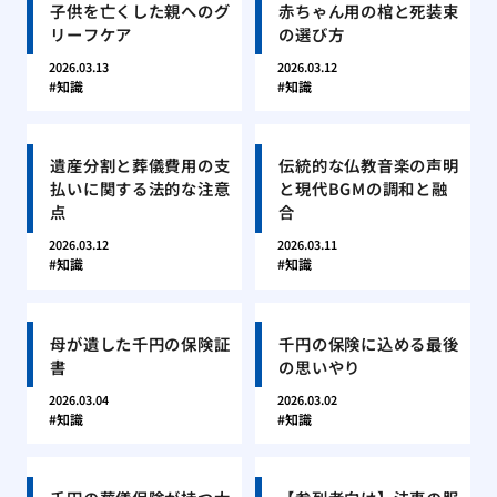
子供を亡くした親へのグ
赤ちゃん用の棺と死装束
リーフケア
の選び方
2026.03.13
2026.03.12
知識
知識
遺産分割と葬儀費用の支
伝統的な仏教音楽の声明
払いに関する法的な注意
と現代BGMの調和と融
点
合
2026.03.12
2026.03.11
知識
知識
母が遺した千円の保険証
千円の保険に込める最後
書
の思いやり
2026.03.04
2026.03.02
知識
知識