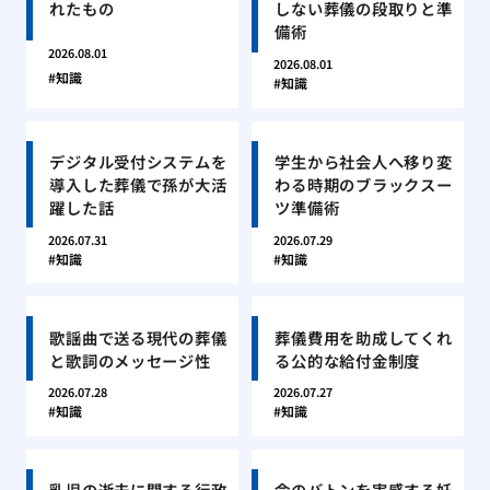
れたもの
しない葬儀の段取りと準
備術
2026.08.01
2026.08.01
知識
知識
デジタル受付システムを
学生から社会人へ移り変
導入した葬儀で孫が大活
わる時期のブラックスー
躍した話
ツ準備術
2026.07.31
2026.07.29
知識
知識
歌謡曲で送る現代の葬儀
葬儀費用を助成してくれ
と歌詞のメッセージ性
る公的な給付金制度
2026.07.28
2026.07.27
知識
知識
乳児の逝去に関する行政
命のバトンを実感する妊