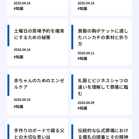
2026.04.16
2026.04.16
知識
知識
土曜日の斎場予約を確実
喪服の胸ポケットに適し
にするための秘策
たハンカチの素材と折り
方
2026.04.16
2026.04.11
知識
知識
赤ちゃんのためのエンゼ
礼服とビジネスシャツの
ルケア
違いを理解して葬儀に臨
む
2026.04.10
2026.04.09
知識
知識
手作りのボードで綴る父
伝統的な仏式葬儀におけ
との大切な思い出
る儀礼の順番とその精神