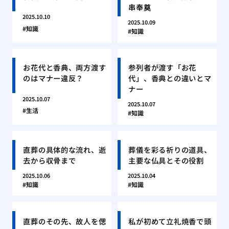
串奉奠
2025.10.10
2025.10.09
知識
知識
お花代と香典、両方渡す
参列者が渡す「お花
のはマナー違反？
代」、香典との違いとマ
ナー
2025.10.07
2025.10.07
生活
知識
直葬の具体的な流れ、逝
葬儀を彩る祈りの道具、
去から収骨まで
主要な仏具とその役割
2025.10.06
2025.10.04
知識
知識
直葬のその先、故人を偲
私が初めて立礼焼香で頭