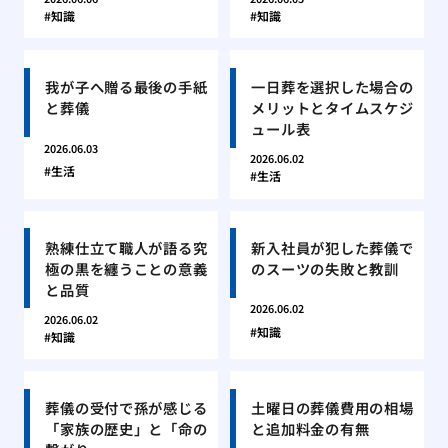
知識
知識
我が子へ贈る最後の手紙
一日葬を選択した場合の
と葬儀
メリットとタイムスケジ
ュール表
2026.06.03
2026.06.02
生活
生活
熟練仕立て職人が語る究
新入社員が犯した葬儀で
極の黒を纏うことの意義
のスーツの失敗と教訓
と品質
2026.06.02
2026.06.02
知識
知識
葬儀の受付で孫が感じる
土曜日の葬儀費用の相場
「家族の歴史」と「命の
と追加料金の有無