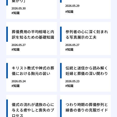
繋がり」
2026.05.29
2026.05.30
知識
知識
葬儀費用の平均相場と内
参列者の心に深く刻まれ
訳を知るための基礎知識
る写真展示の工夫
2026.05.27
2026.05.27
知識
知識
キリスト教式や神式の葬
伝統と迷信から読み解く
儀における胸元の装い
妊婦と葬儀の深い関わり
2026.05.24
2026.05.23
知識
知識
儀式の流れが遺族の心に
つわり時期の葬儀参列と
与える癒やしと喪失のプ
線香の香りの克服ガイド
ロセス