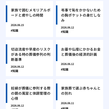
家族で囲むメモリアルボ
弔事で恥をかかないため
ードと癒やしの時間
の胸ポケットの身だしな
み
2026.06.15
2026.06.12
知識
知識
切迫流産や早産のリスク
お墓や仏壇にかかるお金
がある時の葬儀参列の判
と葬儀後の経済的計画
断基準
2026.06.12
2026.06.12
知識
知識
妊婦が葬儀に参列する際
家族葬で選ぶ赤ちゃんと
の鏡の風習と体調管理の
の別れ
心得
2026.06.11
2026.06.12
知識