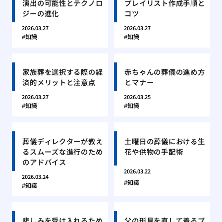
演出の可能性とテクノロ
プレイリスト作成手順と
ジーの進化
コツ
2026.03.27
2026.03.27
知識
知識
家族葬を選択する際の経
赤ちゃんの葬儀の進め方
済的メリットと注意点
とマナー
2026.03.27
2026.03.25
知識
知識
葬儀ディレクターが教え
土曜日の葬儀における生
るスムーズな進行のため
花や供物の手配術
のアドバイス
2026.03.22
2026.03.24
知識
知識
悲しみを受け入れるため
父の形見を直して着るブ