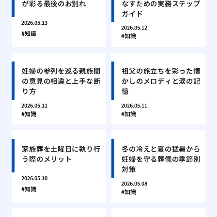
が彩る最後のお別れ
なすための実務ステップ
ガイド
2026.05.13
2026.05.12
知識
知識
妊婦の参列を巡る親族間
祖父の旅立ちを彩った懐
の意見の相違と上手な断
かしのメロディと涙の記
り方
憶
2026.05.11
2026.05.11
知識
知識
家族葬を土曜日に執り行
冬の冷えと夏の猛暑から
う際のメリット
妊婦を守る葬儀の季節別
対策
2026.05.10
2026.05.08
知識
知識