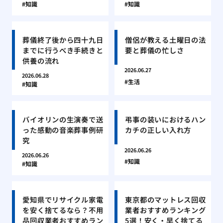
知識
知識
葬儀終了後から四十九日
僧侶が教える土曜日の法
までに行うべき手続きと
要と葬儀の忙しさ
供養の流れ
2026.06.27
2026.06.28
生活
知識
バイオリンの生演奏で送
弔事の装いにおけるハン
った感動の音楽葬事例研
カチの正しい入れ方
究
2026.06.26
2026.06.26
知識
知識
愛知県でリサイクル家電
東京都のマットレス回収
を安く捨てるなら？不用
業者おすすめランキング
品回収業者おすすめラン
5選！安く・早く捨てる