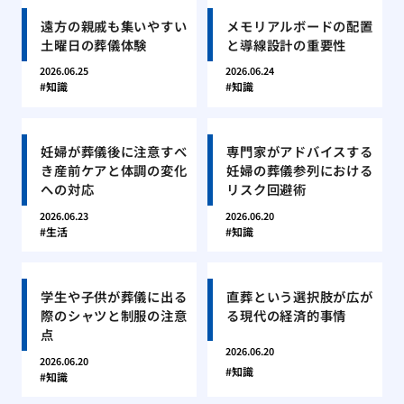
遠方の親戚も集いやすい
メモリアルボードの配置
土曜日の葬儀体験
と導線設計の重要性
2026.06.25
2026.06.24
知識
知識
妊婦が葬儀後に注意すべ
専門家がアドバイスする
き産前ケアと体調の変化
妊婦の葬儀参列における
への対応
リスク回避術
2026.06.23
2026.06.20
生活
知識
学生や子供が葬儀に出る
直葬という選択肢が広が
際のシャツと制服の注意
る現代の経済的事情
点
2026.06.20
2026.06.20
知識
知識