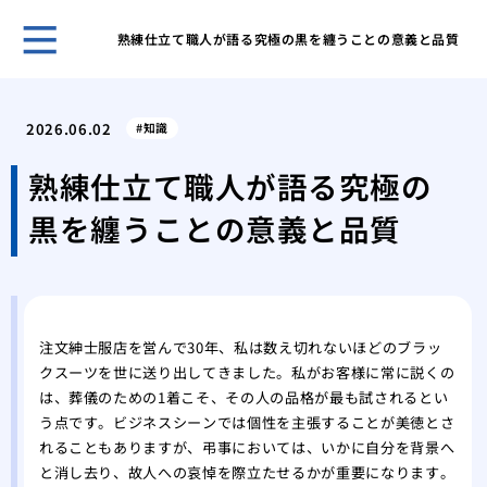
熟練仕立て職人が語る究極の黒を纏うことの意義と品質
ホー
宗派
2026.06.02
知識
なこ
ビジ
熟練仕立て職人が語る究極の
様」
黒を纏うことの意義と品質
会葬
とマ
御供
の書
ご母
注文紳士服店を営んで30年、私は数え切れないほどのブラッ
集
クスーツを世に送り出してきました。私がお客様に常に説くの
身内
は、葬儀のための1着こそ、その人の品格が最も試されるとい
る最
う点です。ビジネスシーンでは個性を主張することが美徳とさ
御供
れることもありますが、弔事においては、いかに自分を背景へ
る？
と消し去り、故人への哀悼を際立たせるかが重要になります。