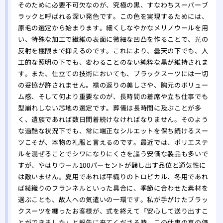
そのために必要不可欠なのが、究極の黒、すなわちスーパーブ
ラックと呼ばれる深い発色です。この色を実現するためには、
原毛の選定から始まります。細くしなやかなメリノウールを用
い、特殊な加工で繊維の表面に微細な凹凸を作ることで、光の
反射を極限まで抑えるのです。これにより、曇天の下でも、人
工的な照明の下でも、変わることのない純粋な黒が維持されま
す。また、仕立ての技術においても、ブラックスーツには一切
の妥協が許されません。襟の返りの美しさや、胸元のボリュー
ム感、そして何より重要なのが、長時間の着席や立ち仕事でも
型崩れしない芯地の選定です。葬儀は長時間に及ぶことが多
く、遺族であれば数日間着続けなければなりません。そのよう
な過酷な状況下でも、常に端正なシルエットを保ち続けるスー
ツこそが、本物の礼服と言えるのです。最近では、ポリエステ
ルを混ぜることでシワになりにくさを謳う安価な製品も多いで
すが、やはりウール100パーセントが醸し出す品位と通気性に
は敵いません。夏用であれば平織りのトロピカル、冬用であれ
ば綾織りのフランネルといった具合に、季節に合わせた素材を
選ぶことも、故人への気遣いの一環です。私が手がけたブラッ
クスーツを纏ったお客様が、式を終えて「安心して送り出すこ
とができました」と報告に来てくださる時、この仕事の真の価