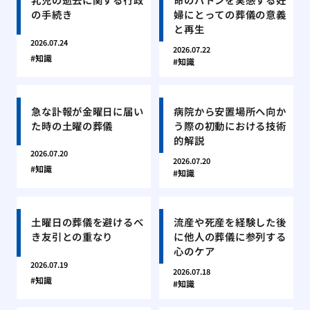
の手続き
婦にとっての葬儀の意義
と再生
2026.07.24
2026.07.22
知識
知識
急な訃報が金曜日に届い
病院から安置場所へ向か
た時の土曜の葬儀
う際の初動における技術
的解説
2026.07.20
2026.07.20
知識
知識
土曜日の葬儀を避けるべ
流産や死産を経験した後
き友引との重なり
に他人の葬儀に参列する
心のケア
2026.07.19
2026.07.18
知識
知識