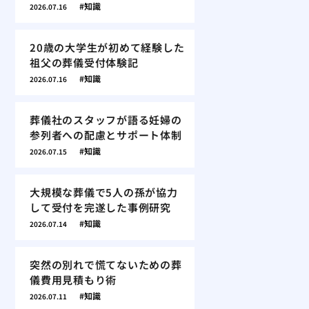
知識
2026.07.16
20歳の大学生が初めて経験した
祖父の葬儀受付体験記
知識
2026.07.16
葬儀社のスタッフが語る妊婦の
参列者への配慮とサポート体制
知識
2026.07.15
大規模な葬儀で5人の孫が協力
して受付を完遂した事例研究
知識
2026.07.14
突然の別れで慌てないための葬
儀費用見積もり術
知識
2026.07.11