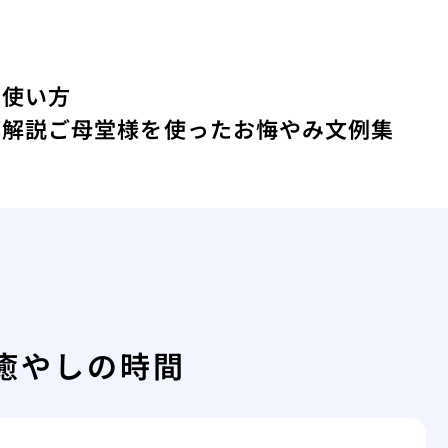
い使い方
底解説
ご母堂様を使ったお悔やみ文例集
癒やしの時間