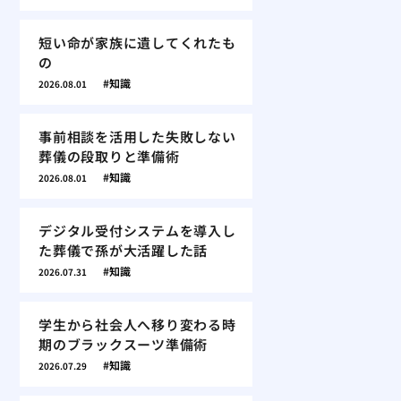
短い命が家族に遺してくれたも
の
知識
2026.08.01
事前相談を活用した失敗しない
葬儀の段取りと準備術
知識
2026.08.01
デジタル受付システムを導入し
た葬儀で孫が大活躍した話
知識
2026.07.31
学生から社会人へ移り変わる時
期のブラックスーツ準備術
知識
2026.07.29