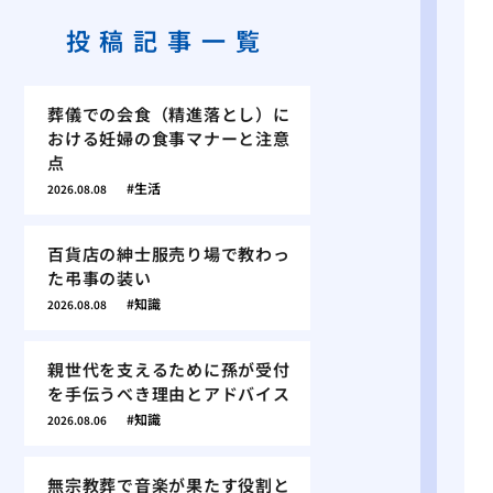
投稿記事一覧
葬儀での会食（精進落とし）に
おける妊婦の食事マナーと注意
点
生活
2026.08.08
百貨店の紳士服売り場で教わっ
た弔事の装い
知識
2026.08.08
親世代を支えるために孫が受付
を手伝うべき理由とアドバイス
知識
2026.08.06
無宗教葬で音楽が果たす役割と