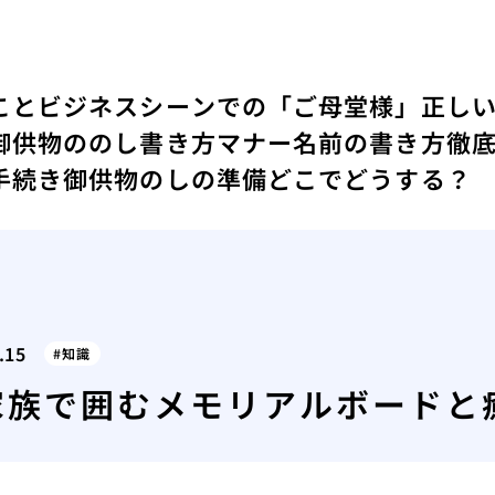
こと
ビジネスシーンでの「ご母堂様」正し
御供物ののし書き方マナー名前の書き方徹
手続き
御供物のしの準備どこでどうする？
.15
知識
家族で囲むメモリアルボードと