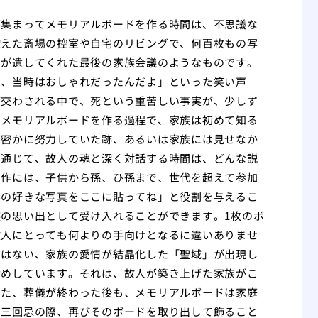
が集まってメモリアルボードを作る時間は、不思議な
控えた斎場の控室や自宅のリビングで、何百枚もの写
人が遺してくれた最後の家族会議のようなものです。
ス、当時はおしゃれだったんだよ」といった笑い声
が交わされる中で、死という重苦しい事実が、少しず
。メモリアルボードを作る過程で、家族は初めて知る
、密かに努力していた跡、あるいは家族には見せなか
を通じて、故人の魂と深く対話する時間は、どんな説
制作には、子供から孫、ひ孫まで、世代を超えて参加
んの好きな写真をここに貼ってね」と役割を与えるこ
の思い出として受け入れることができます。1枚のボ
故人にとっても何よりの手向けとなるに違いありませ
ではない、家族の愛情が結晶化した「聖域」が出現し
勧めしています。それは、故人が築き上げた家族がこ
また、葬儀が終わった後も、メモリアルボードは家庭
や三回忌の際、再びそのボードを取り出して飾ること