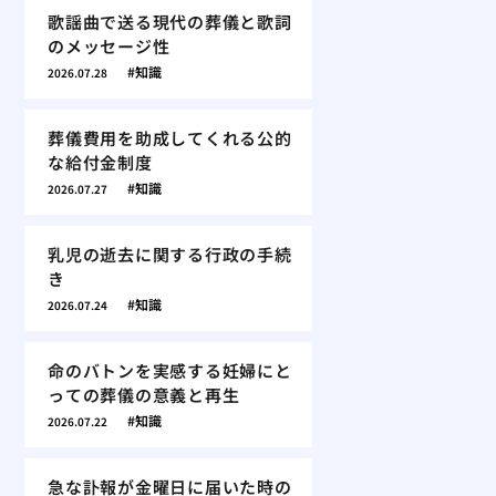
歌謡曲で送る現代の葬儀と歌詞
のメッセージ性
知識
2026.07.28
葬儀費用を助成してくれる公的
な給付金制度
知識
2026.07.27
乳児の逝去に関する行政の手続
き
知識
2026.07.24
命のバトンを実感する妊婦にと
っての葬儀の意義と再生
知識
2026.07.22
急な訃報が金曜日に届いた時の