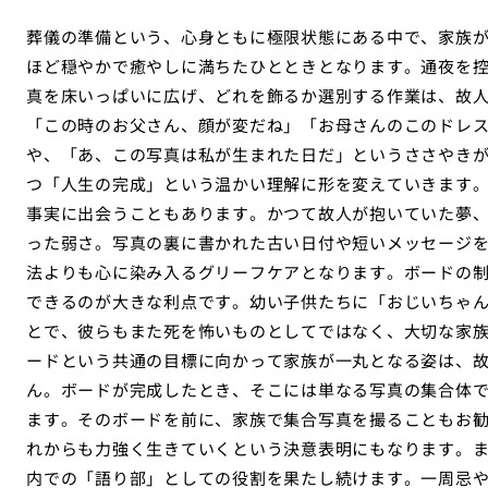
葬儀の準備という、心身ともに極限状態にある中で、家族
ほど穏やかで癒やしに満ちたひとときとなります。通夜を
真を床いっぱいに広げ、どれを飾るか選別する作業は、故
「この時のお父さん、顔が変だね」「お母さんのこのドレ
や、「あ、この写真は私が生まれた日だ」というささやき
つ「人生の完成」という温かい理解に形を変えていきます
事実に出会うこともあります。かつて故人が抱いていた夢
った弱さ。写真の裏に書かれた古い日付や短いメッセージ
法よりも心に染み入るグリーフケアとなります。ボードの
できるのが大きな利点です。幼い子供たちに「おじいちゃ
とで、彼らもまた死を怖いものとしてではなく、大切な家族
ードという共通の目標に向かって家族が一丸となる姿は、
ん。ボードが完成したとき、そこには単なる写真の集合体
ます。そのボードを前に、家族で集合写真を撮ることもお
れからも力強く生きていくという決意表明にもなります。
内での「語り部」としての役割を果たし続けます。一周忌