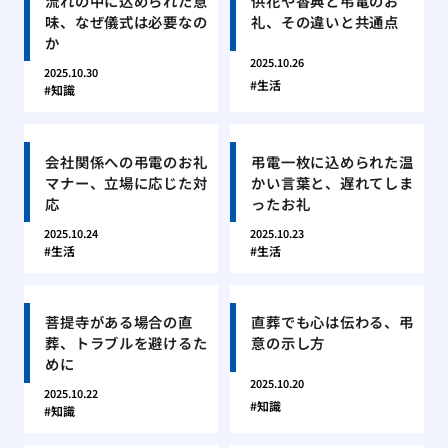
流れの中に込められた意
供花や香典と弔電のお
味、なぜ儀式は必要なの
礼、その違いと共通点
か
2025.10.26
2025.10.30
生活
知識
会社関係への弔電のお礼
弔電一枚に込められた温
マナー、立場に応じた対
かい言葉と、遅れてしま
応
ったお礼
2025.10.24
2025.10.23
生活
生活
菩提寺がある場合の直
直葬でも心は伝わる、弔
葬、トラブルを避けるた
意の示し方
めに
2025.10.20
2025.10.22
知識
知識