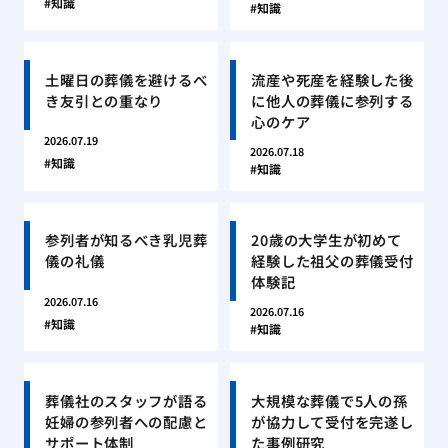
知識
知識
土曜日の葬儀を避けるべ
流産や死産を経験した後
き友引との重なり
に他人の葬儀に参列する
心のケア
2026.07.19
2026.07.18
知識
知識
参列者が知るべき乳児葬
20歳の大学生が初めて
儀の礼儀
経験した祖父の葬儀受付
体験記
2026.07.16
2026.07.16
知識
知識
葬儀社のスタッフが語る
大規模な葬儀で5人の孫
妊婦の参列者への配慮と
が協力して受付を完遂し
サポート体制
た事例研究