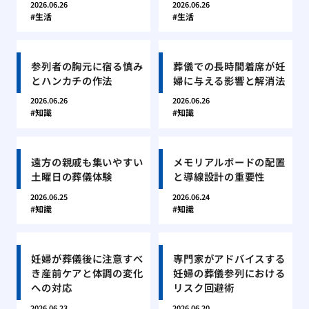
2026.06.26
2026.06.26
生活
生活
参列者の胸元に宿る慎み
葬儀での長時間着席が妊
とハンカチの作法
婦に与える影響と解消法
2026.06.26
2026.06.26
知識
知識
遠方の親戚も集いやすい
メモリアルボードの配置
土曜日の葬儀体験
と導線設計の重要性
2026.06.25
2026.06.24
知識
知識
妊婦が葬儀後に注意すべ
専門家がアドバイスする
き産前ケアと体調の変化
妊婦の葬儀参列における
への対応
リスク回避術
2026.06.23
2026.06.20