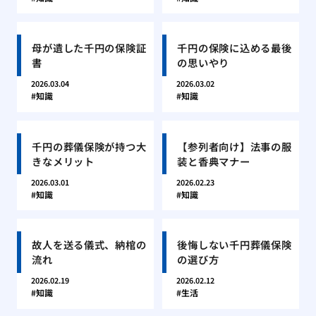
母が遺した千円の保険証
千円の保険に込める最後
書
の思いやり
2026.03.04
2026.03.02
知識
知識
千円の葬儀保険が持つ大
【参列者向け】法事の服
きなメリット
装と香典マナー
2026.03.01
2026.02.23
知識
知識
故人を送る儀式、納棺の
後悔しない千円葬儀保険
流れ
の選び方
2026.02.19
2026.02.12
知識
生活