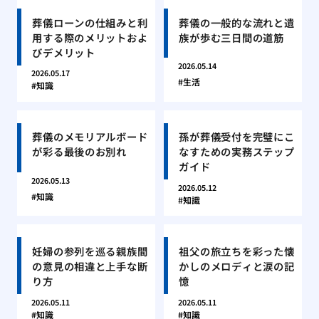
葬儀ローンの仕組みと利
葬儀の一般的な流れと遺
用する際のメリットおよ
族が歩む三日間の道筋
びデメリット
2026.05.14
2026.05.17
生活
知識
葬儀のメモリアルボード
孫が葬儀受付を完璧にこ
が彩る最後のお別れ
なすための実務ステップ
ガイド
2026.05.13
2026.05.12
知識
知識
妊婦の参列を巡る親族間
祖父の旅立ちを彩った懐
の意見の相違と上手な断
かしのメロディと涙の記
り方
憶
2026.05.11
2026.05.11
知識
知識