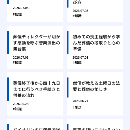
び方
2026.07.05
2026.07.03
知識
知識
葬儀ディレクターが明か
初めての喪主経験から学
す感動を呼ぶ音楽演出の
んだ葬儀の段取りと心の
舞台裏
準備
2026.07.03
2026.07.01
知識
知識
葬儀終了後から四十九日
僧侶が教える土曜日の法
までに行うべき手続きと
要と葬儀の忙しさ
供養の流れ
2026.06.27
2026.06.28
生活
知識
バイオリンの生演奏で送
弔事の装いにおけるハン