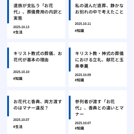
遺族が支払う「お花
私の選んだ直葬、静かな
代」、葬儀費用の内訳と
お別れの中で考えたこと
実態
2025.10.11
2025.10.13
知識
生活
キリスト教式の葬儀、お
キリスト教・神式の葬儀
花代が基本の理由
における立礼、献花と玉
串奉奠
2025.10.10
2025.10.09
知識
知識
お花代と香典、両方渡す
参列者が渡す「お花
のはマナー違反？
代」、香典との違いとマ
ナー
2025.10.07
2025.10.07
生活
知識