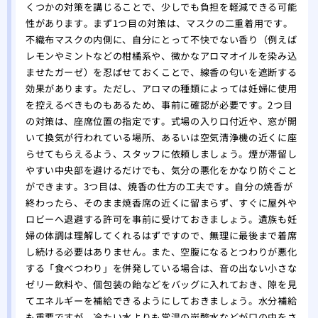
くつかの対策を講じることで、少しでも負担を軽減できる可能
性があります。まず1つ目の対策は、マスクの二重着用です。
不織布マスクの内側に、自分にとって不快でない香り（例えば
レモンやミントなどの柑橘系や、微かなアロマオイルを染み込
ませたガーゼ）を忍ばせておくことで、線香の匂いを遮断する
効果があります。ただし、アロマの種類によっては妊婦に使用
を控えるべきものもあるため、事前に確認が必要です。2つ目
の対策は、座席位置の指定です。式場の入り口付近や、窓が開
いて換気が行われている場所、あるいは空気清浄機の近くに座
らせてもらえるよう、スタッフに依頼しましょう。煙が滞留し
やすい中央部を避けるだけでも、気分の悪化をかなり防ぐこと
ができます。3つ目は、焼香の仕方の工夫です。自分の焼香が
終わったら、そのまま焼香席の近くに留まらず、すぐに屋外や
ロビーへ退避する許可を事前に受けておきましょう。遺族も妊
婦の体調は理解してくれるはずですので、無理に最後まで着席
し続ける必要はありません。また、空腹になるとつわりが悪化
する「食べつわり」を併発している場合は、音の出ない小さな
ゼリー飲料や、個包装の飴などをバッグに入れておき、隙を見
てエネルギーを補給できるようにしておきましょう。水分補給
も重要ですが、冷たい水よりも常温の炭酸水などが口の中をさ