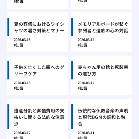
知識
夏の葬儀におけるワイシ
メモリアルボードが繋ぐ
ャツの暑さ対策とマナー
参列者と遺族の心の対話
2026.03.16
2026.03.14
知識
知識
子供を亡くした親へのグ
赤ちゃん用の棺と死装束
リーフケア
の選び方
2026.03.13
2026.03.12
知識
知識
遺産分割と葬儀費用の支
伝統的な仏教音楽の声明
払いに関する法的な注意
と現代BGMの調和と融
点
合
2026.03.12
2026.03.11
知識
知識