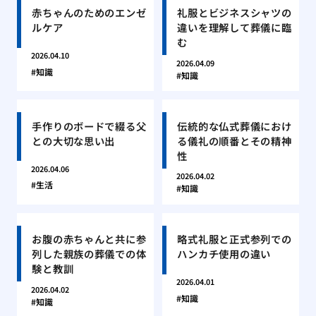
赤ちゃんのためのエンゼ
礼服とビジネスシャツの
ルケア
違いを理解して葬儀に臨
む
2026.04.10
2026.04.09
知識
知識
手作りのボードで綴る父
伝統的な仏式葬儀におけ
との大切な思い出
る儀礼の順番とその精神
性
2026.04.06
2026.04.02
生活
知識
お腹の赤ちゃんと共に参
略式礼服と正式参列での
列した親族の葬儀での体
ハンカチ使用の違い
験と教訓
2026.04.01
2026.04.02
知識
知識