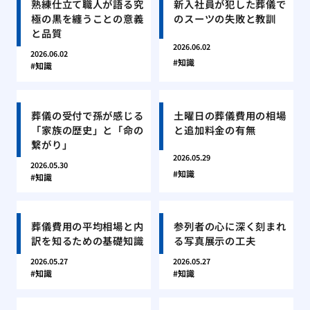
熟練仕立て職人が語る究
新入社員が犯した葬儀で
極の黒を纏うことの意義
のスーツの失敗と教訓
と品質
2026.06.02
2026.06.02
知識
知識
葬儀の受付で孫が感じる
土曜日の葬儀費用の相場
「家族の歴史」と「命の
と追加料金の有無
繋がり」
2026.05.29
2026.05.30
知識
知識
葬儀費用の平均相場と内
参列者の心に深く刻まれ
訳を知るための基礎知識
る写真展示の工夫
2026.05.27
2026.05.27
知識
知識