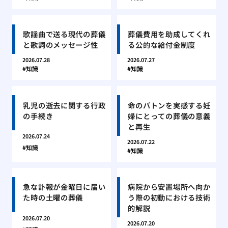
歌謡曲で送る現代の葬儀
葬儀費用を助成してくれ
と歌詞のメッセージ性
る公的な給付金制度
2026.07.28
2026.07.27
知識
知識
乳児の逝去に関する行政
命のバトンを実感する妊
の手続き
婦にとっての葬儀の意義
と再生
2026.07.24
2026.07.22
知識
知識
急な訃報が金曜日に届い
病院から安置場所へ向か
た時の土曜の葬儀
う際の初動における技術
的解説
2026.07.20
2026.07.20