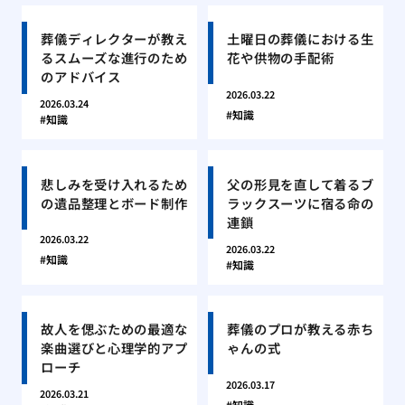
葬儀ディレクターが教え
土曜日の葬儀における生
るスムーズな進行のため
花や供物の手配術
のアドバイス
2026.03.22
2026.03.24
知識
知識
悲しみを受け入れるため
父の形見を直して着るブ
の遺品整理とボード制作
ラックスーツに宿る命の
連鎖
2026.03.22
2026.03.22
知識
知識
故人を偲ぶための最適な
葬儀のプロが教える赤ち
楽曲選びと心理学的アプ
ゃんの式
ローチ
2026.03.17
2026.03.21
知識