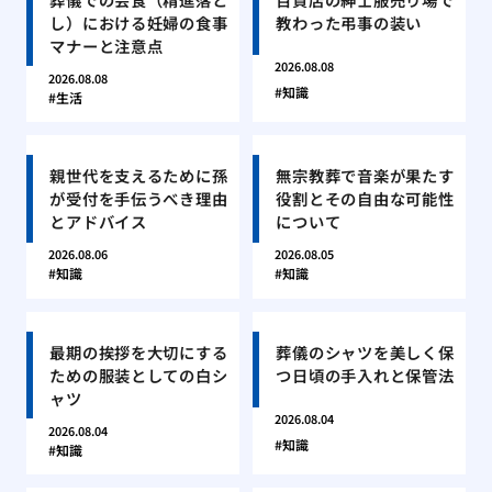
し）における妊婦の食事
教わった弔事の装い
マナーと注意点
2026.08.08
2026.08.08
知識
生活
親世代を支えるために孫
無宗教葬で音楽が果たす
が受付を手伝うべき理由
役割とその自由な可能性
とアドバイス
について
2026.08.06
2026.08.05
知識
知識
最期の挨拶を大切にする
葬儀のシャツを美しく保
ための服装としての白シ
つ日頃の手入れと保管法
ャツ
2026.08.04
2026.08.04
知識
知識