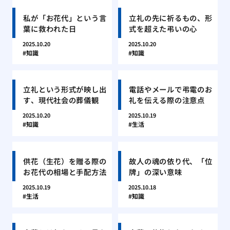
私が「お花代」という言
立礼の先に祈るもの、形
葉に救われた日
式を超えた弔いの心
2025.10.20
2025.10.20
知識
知識
立礼という形式が映し出
電話やメールで弔電のお
す、現代社会の葬儀観
礼を伝える際の注意点
2025.10.20
2025.10.19
知識
生活
供花（生花）を贈る際の
故人の魂の依り代、「位
お花代の相場と手配方法
牌」の深い意味
2025.10.19
2025.10.18
生活
知識