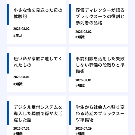
小さな命を見送った母の
葬儀ディレクターが語る
体験記
ブラックスーツの役割と
参列者の品格
2026.08.02
2026.08.02
生活
知識
短い命が家族に遺してく
事前相談を活用した失敗
れたもの
しない葬儀の段取りと準
備術
2026.08.01
2026.08.01
知識
知識
デジタル受付システムを
学生から社会人へ移り変
導入した葬儀で孫が大活
わる時期のブラックスー
躍した話
ツ準備術
2026.07.31
2026.07.29
知識
知識