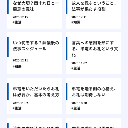
なぜ大切？四十九日と一
故人を偲ぶということ、
周忌の意味
法事が果たす役割
2025.12.15
2025.12.11
生活
知識
いつ何をする？葬儀後の
言葉への感謝を形にす
法事スケジュール
る、弔電のお礼という文
化
2025.12.11
2025.11.02
知識
生活
弔電をいただいたらお礼
弔電を送る側の心構え、
は必要か、基本の考え方
お礼は期待しない
2025.11.02
2025.10.30
生活
生活