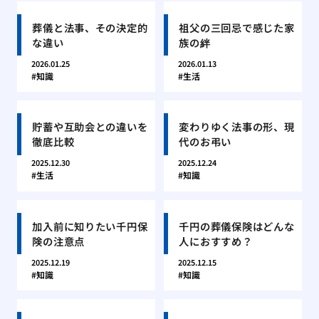
葬儀と法事、その決定的
祖父の三回忌で感じた家
な違い
族の絆
2026.01.25
2026.01.13
知識
生活
貯蓄や互助会との違いを
変わりゆく法事の形、現
徹底比較
代のお弔い
2025.12.30
2025.12.24
生活
知識
加入前に知りたい千円保
千円の葬儀保険はどんな
険の注意点
人におすすめ？
2025.12.19
2025.12.15
知識
知識