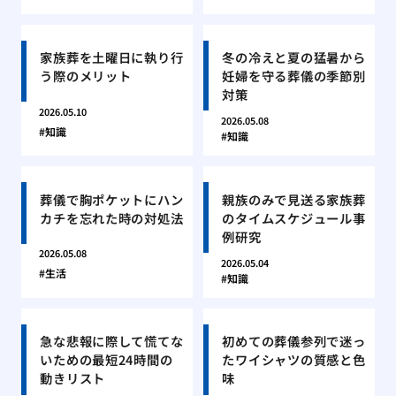
家族葬を土曜日に執り行
冬の冷えと夏の猛暑から
う際のメリット
妊婦を守る葬儀の季節別
対策
2026.05.10
2026.05.08
知識
知識
葬儀で胸ポケットにハン
親族のみで見送る家族葬
カチを忘れた時の対処法
のタイムスケジュール事
例研究
2026.05.08
2026.05.04
生活
知識
急な悲報に際して慌てな
初めての葬儀参列で迷っ
いための最短24時間の
たワイシャツの質感と色
動きリスト
味