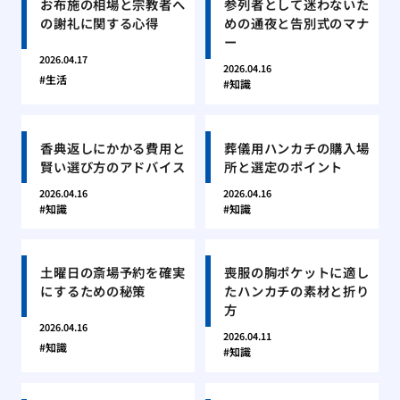
お布施の相場と宗教者へ
参列者として迷わないた
の謝礼に関する心得
めの通夜と告別式のマナ
ー
2026.04.17
2026.04.16
生活
知識
香典返しにかかる費用と
葬儀用ハンカチの購入場
賢い選び方のアドバイス
所と選定のポイント
2026.04.16
2026.04.16
知識
知識
土曜日の斎場予約を確実
喪服の胸ポケットに適し
にするための秘策
たハンカチの素材と折り
方
2026.04.16
2026.04.11
知識
知識