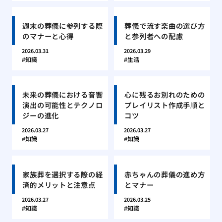
週末の葬儀に参列する際
葬儀で流す楽曲の選び方
のマナーと心得
と参列者への配慮
2026.03.31
2026.03.29
知識
生活
未来の葬儀における音響
心に残るお別れのための
演出の可能性とテクノロ
プレイリスト作成手順と
ジーの進化
コツ
2026.03.27
2026.03.27
知識
知識
家族葬を選択する際の経
赤ちゃんの葬儀の進め方
済的メリットと注意点
とマナー
2026.03.27
2026.03.25
知識
知識