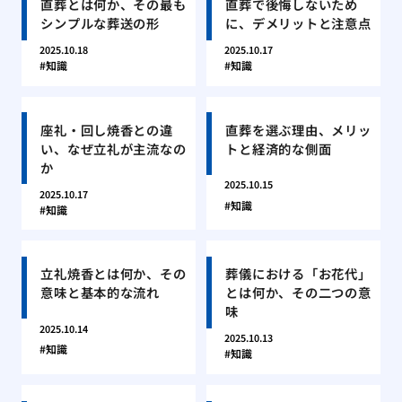
直葬とは何か、その最も
直葬で後悔しないため
シンプルな葬送の形
に、デメリットと注意点
2025.10.18
2025.10.17
知識
知識
座礼・回し焼香との違
直葬を選ぶ理由、メリッ
い、なぜ立礼が主流なの
トと経済的な側面
か
2025.10.15
2025.10.17
知識
知識
立礼焼香とは何か、その
葬儀における「お花代」
意味と基本的な流れ
とは何か、その二つの意
味
2025.10.14
2025.10.13
知識
知識