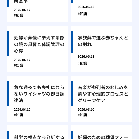
断基準
2026.06.12
2026.06.12
知識
知識
妊婦が葬儀に参列する際
家族葬で選ぶ赤ちゃんと
の鏡の風習と体調管理の
の別れ
心得
2026.06.11
2026.06.12
知識
知識
急な通夜でも失礼になら
音楽が参列者の悲しみを
ないワイシャツの即日調
癒やす心理的プロセスと
達法
グリーフケア
2026.06.10
2026.06.10
知識
知識
科学の視点から分析する
妊婦のための葬儀フォー