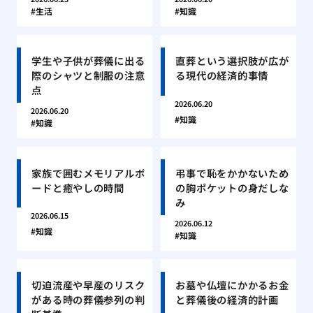
生活
知識
学生や子供が葬儀に出る
直葬という選択肢が広が
際のシャツと制服の注意
る現代の経済的事情
点
2026.06.20
2026.06.20
知識
知識
家族で囲むメモリアルボ
弔事で恥をかかないため
ードと癒やしの時間
の胸ポケットの身だしな
み
2026.06.15
2026.06.12
知識
知識
切迫流産や早産のリスク
お墓や仏壇にかかるお金
がある時の葬儀参列の判
と葬儀後の経済的計画