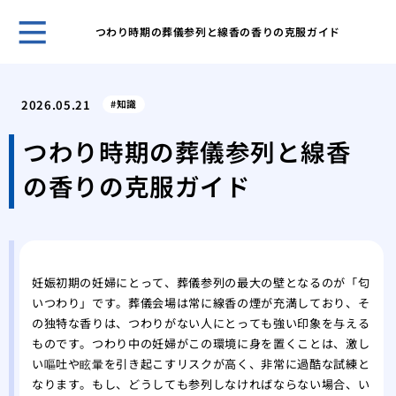
つわり時期の葬儀参列と線香の香りの克服ガイド
ホー
宗派
2026.05.21
知識
なこ
ビジ
つわり時期の葬儀参列と線香
様」
の香りの克服ガイド
会葬
とマ
御供
の書
ご母
妊娠初期の妊婦にとって、葬儀参列の最大の壁となるのが「匂
集
いつわり」です。葬儀会場は常に線香の煙が充満しており、そ
身内
の独特な香りは、つわりがない人にとっても強い印象を与える
る最
ものです。つわり中の妊婦がこの環境に身を置くことは、激し
御供
い嘔吐や眩暈を引き起こすリスクが高く、非常に過酷な試練と
る？
なります。もし、どうしても参列しなければならない場合、い