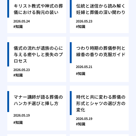
キリスト教式や神式の葬
伝統と迷信から読み解く
儀における胸元の装い
妊婦と葬儀の深い関わり
2026.05.24
2026.05.23
知識
知識
儀式の流れが遺族の心に
つわり時期の葬儀参列と
与える癒やしと喪失のプ
線香の香りの克服ガイド
ロセス
2026.05.21
2026.05.23
知識
知識
マナー講師が語る葬儀の
時代と共に変わる葬儀の
ハンカチ選びと挿し方
形式とシャツの選び方の
変化
2026.05.19
2026.05.19
知識
知識