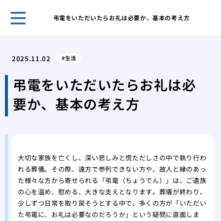
弔電をいただいたらお礼は必要か、基本の考え方
ホー
宗派
2025.11.02
生活
なこ
ビジ
弔電をいただいたらお礼は必
様」
要か、基本の考え方
会葬
とマ
御供
の書
ご母
大切な家族を亡くし、深い悲しみと慌ただしさの中で執り行わ
集
れる葬儀。その際、遠方で参列できない方や、故人と縁のあっ
身内
た様々な方から寄せられる「弔電（ちょうでん）」は、ご遺族
る最
の心を温め、慰める、大きな支えとなります。葬儀が終わり、
御供
少しずつ日常を取り戻そうとする中で、多くの方が「いただい
る？
た弔電に、お礼は必要なのだろうか」という疑問に直面しま