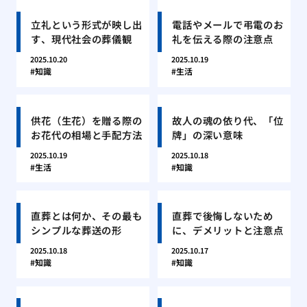
立礼という形式が映し出
電話やメールで弔電のお
す、現代社会の葬儀観
礼を伝える際の注意点
2025.10.20
2025.10.19
知識
生活
供花（生花）を贈る際の
故人の魂の依り代、「位
お花代の相場と手配方法
牌」の深い意味
2025.10.19
2025.10.18
生活
知識
直葬とは何か、その最も
直葬で後悔しないため
シンプルな葬送の形
に、デメリットと注意点
2025.10.18
2025.10.17
知識
知識