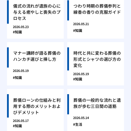
儀式の流れが遺族の心に
つわり時期の葬儀参列と
与える癒やしと喪失のプ
線香の香りの克服ガイド
ロセス
2026.05.21
2026.05.23
知識
知識
マナー講師が語る葬儀の
時代と共に変わる葬儀の
ハンカチ選びと挿し方
形式とシャツの選び方の
変化
2026.05.19
2026.05.19
知識
知識
葬儀ローンの仕組みと利
葬儀の一般的な流れと遺
用する際のメリットおよ
族が歩む三日間の道筋
びデメリット
2026.05.14
2026.05.17
生活
知識