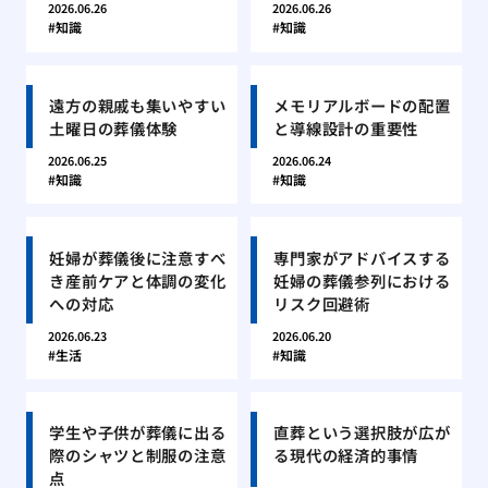
2026.06.26
2026.06.26
知識
知識
遠方の親戚も集いやすい
メモリアルボードの配置
土曜日の葬儀体験
と導線設計の重要性
2026.06.25
2026.06.24
知識
知識
妊婦が葬儀後に注意すべ
専門家がアドバイスする
き産前ケアと体調の変化
妊婦の葬儀参列における
への対応
リスク回避術
2026.06.23
2026.06.20
生活
知識
学生や子供が葬儀に出る
直葬という選択肢が広が
際のシャツと制服の注意
る現代の経済的事情
点