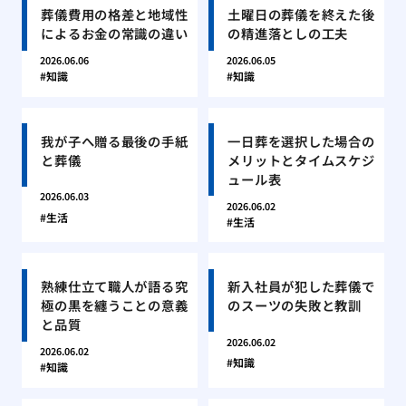
葬儀費用の格差と地域性
土曜日の葬儀を終えた後
によるお金の常識の違い
の精進落としの工夫
2026.06.06
2026.06.05
知識
知識
我が子へ贈る最後の手紙
一日葬を選択した場合の
と葬儀
メリットとタイムスケジ
ュール表
2026.06.03
2026.06.02
生活
生活
熟練仕立て職人が語る究
新入社員が犯した葬儀で
極の黒を纏うことの意義
のスーツの失敗と教訓
と品質
2026.06.02
2026.06.02
知識
知識