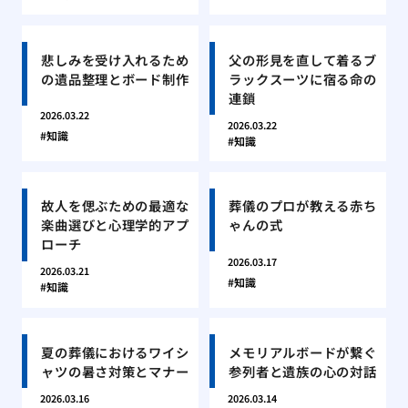
悲しみを受け入れるため
父の形見を直して着るブ
の遺品整理とボード制作
ラックスーツに宿る命の
連鎖
2026.03.22
2026.03.22
知識
知識
故人を偲ぶための最適な
葬儀のプロが教える赤ち
楽曲選びと心理学的アプ
ゃんの式
ローチ
2026.03.17
2026.03.21
知識
知識
夏の葬儀におけるワイシ
メモリアルボードが繋ぐ
ャツの暑さ対策とマナー
参列者と遺族の心の対話
2026.03.16
2026.03.14