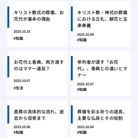
キリスト教式の葬儀、お
キリスト教・神式の葬儀
花代が基本の理由
における立礼、献花と玉
串奉奠
2025.10.10
2025.10.09
知識
知識
お花代と香典、両方渡す
参列者が渡す「お花
のはマナー違反？
代」、香典との違いとマ
ナー
2025.10.07
2025.10.07
生活
知識
直葬の具体的な流れ、逝
葬儀を彩る祈りの道具、
去から収骨まで
主要な仏具とその役割
2025.10.06
2025.10.04
知識
知識