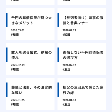
千円の葬儀保険が持つ大
【参列者向け】法事の服
きなメリット
装と香典マナー
2026.03.01
2026.02.23
知識
知識
故人を送る儀式、納棺の
後悔しない千円葬儀保険
流れ
の選び方
2026.02.19
2026.02.12
知識
生活
葬儀と法事、その決定的
祖父の三回忌で感じた家
な違い
族の絆
2026.01.25
2026.01.13
知識
生活