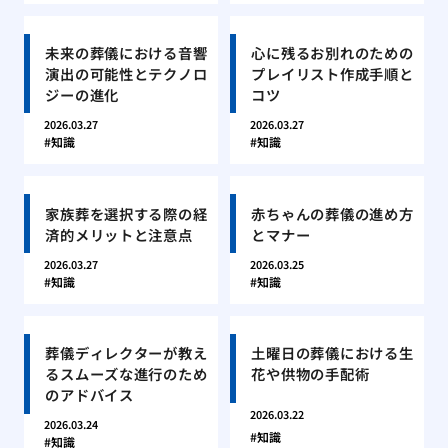
未来の葬儀における音響
心に残るお別れのための
演出の可能性とテクノロ
プレイリスト作成手順と
ジーの進化
コツ
2026.03.27
2026.03.27
知識
知識
家族葬を選択する際の経
赤ちゃんの葬儀の進め方
済的メリットと注意点
とマナー
2026.03.27
2026.03.25
知識
知識
葬儀ディレクターが教え
土曜日の葬儀における生
るスムーズな進行のため
花や供物の手配術
のアドバイス
2026.03.22
2026.03.24
知識
知識