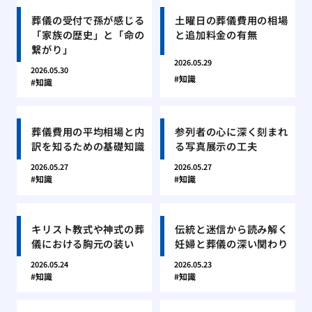
葬儀の受付で孫が感じる
土曜日の葬儀費用の相場
「家族の歴史」と「命の
と追加料金の有無
繋がり」
2026.05.29
2026.05.30
知識
知識
葬儀費用の平均相場と内
参列者の心に深く刻まれ
訳を知るための基礎知識
る写真展示の工夫
2026.05.27
2026.05.27
知識
知識
キリスト教式や神式の葬
伝統と迷信から読み解く
儀における胸元の装い
妊婦と葬儀の深い関わり
2026.05.24
2026.05.23
知識
知識