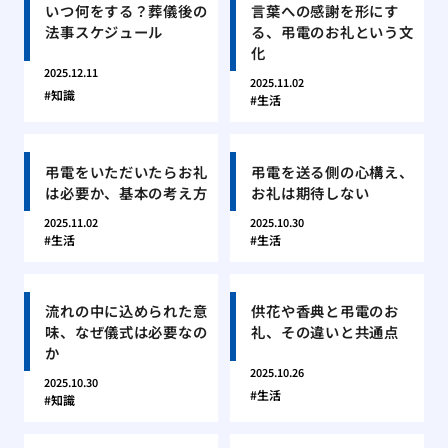
いつ何をする？葬儀後の
言葉への感謝を形にす
法事スケジュール
る、弔電のお礼という文
化
2025.12.11
2025.11.02
知識
生活
弔電をいただいたらお礼
弔電を送る側の心構え、
は必要か、基本の考え方
お礼は期待しない
2025.11.02
2025.10.30
生活
生活
流れの中に込められた意
供花や香典と弔電のお
味、なぜ儀式は必要なの
礼、その違いと共通点
か
2025.10.26
2025.10.30
生活
知識