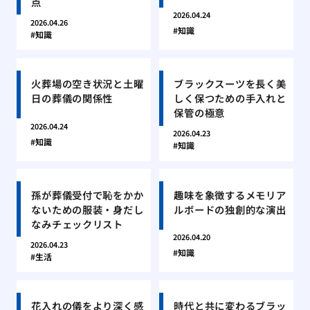
点
2026.04.24
2026.04.26
知識
知識
火葬場の空き状況と土曜
ブラックスーツを長く美
日の葬儀の関係性
しく保つための手入れと
保管の極意
2026.04.24
2026.04.23
知識
知識
孫が葬儀受付で恥をかか
趣味を象徴するメモリア
ないための服装・身だし
ルボードの独創的な演出
なみチェックリスト
2026.04.20
2026.04.23
知識
生活
花入れの儀をより深く感
時代と共に変わるブラッ