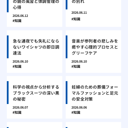
の鏡の風習と体調管理の
の別れ
心得
2026.06.11
2026.06.12
知識
知識
急な通夜でも失礼になら
音楽が参列者の悲しみを
ないワイシャツの即日調
癒やす心理的プロセスと
達法
グリーフケア
2026.06.10
2026.06.10
知識
知識
科学の視点から分析する
妊婦のための葬儀フォー
ブラックスーツの深い黒
マルファッションと足元
の秘密
の安全対策
2026.06.07
2026.06.06
知識
知識