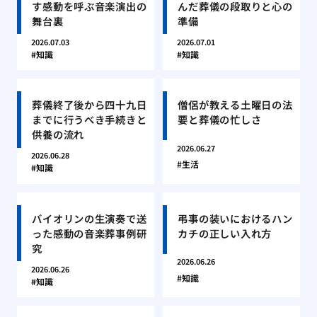
す感動を呼ぶ音楽演出の
んだ葬儀の段取りと心の
舞台裏
準備
2026.07.03
2026.07.01
知識
知識
葬儀終了後から四十九日
僧侶が教える土曜日の法
までに行うべき手続きと
要と葬儀の忙しさ
供養の流れ
2026.06.27
2026.06.28
生活
知識
バイオリンの生演奏で送
弔事の装いにおけるハン
った感動の音楽葬事例研
カチの正しい入れ方
究
2026.06.26
2026.06.26
知識
知識