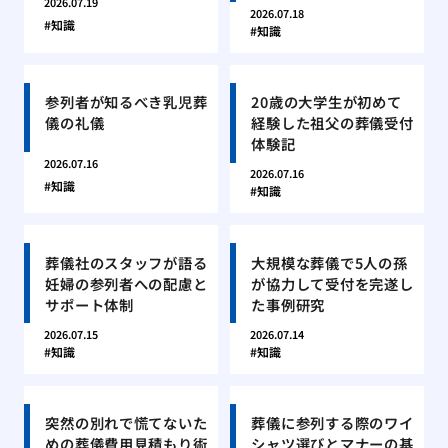
2026.07.19
2026.07.18
知識
知識
参列者が知るべき乳児葬
20歳の大学生が初めて
儀の礼儀
経験した祖父の葬儀受付
体験記
2026.07.16
2026.07.16
知識
知識
葬儀社のスタッフが語る
大規模な葬儀で5人の孫
妊婦の参列者への配慮と
が協力して受付を完遂し
サポート体制
た事例研究
2026.07.15
2026.07.14
知識
知識
突然の別れで慌てないた
葬儀に参列する際のワイ
めの葬儀費用見積もり術
シャツ選びとマナーの基