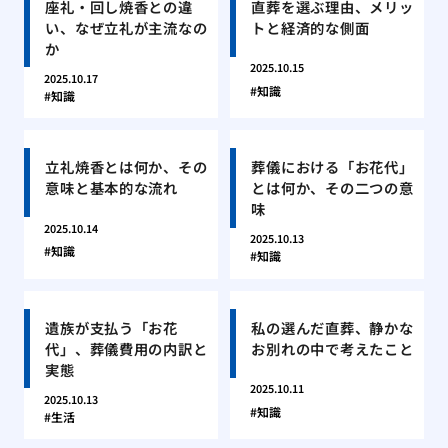
座礼・回し焼香との違
直葬を選ぶ理由、メリッ
い、なぜ立礼が主流なの
トと経済的な側面
か
2025.10.15
2025.10.17
知識
知識
立礼焼香とは何か、その
葬儀における「お花代」
意味と基本的な流れ
とは何か、その二つの意
味
2025.10.14
2025.10.13
知識
知識
遺族が支払う「お花
私の選んだ直葬、静かな
代」、葬儀費用の内訳と
お別れの中で考えたこと
実態
2025.10.11
2025.10.13
知識
生活