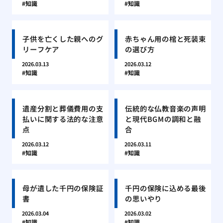
知識
知識
子供を亡くした親へのグ
赤ちゃん用の棺と死装束
リーフケア
の選び方
2026.03.13
2026.03.12
知識
知識
遺産分割と葬儀費用の支
伝統的な仏教音楽の声明
払いに関する法的な注意
と現代BGMの調和と融
点
合
2026.03.12
2026.03.11
知識
知識
母が遺した千円の保険証
千円の保険に込める最後
書
の思いやり
2026.03.04
2026.03.02
知識
知識