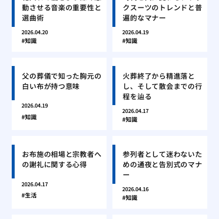
動させる音楽の重要性と
クスーツのトレンドと普
選曲術
遍的なマナー
2026.04.20
2026.04.19
知識
知識
父の葬儀で知った胸元の
火葬終了から精進落と
白い布が持つ意味
し、そして散会までの行
程を辿る
2026.04.19
2026.04.17
知識
知識
お布施の相場と宗教者へ
参列者として迷わないた
の謝礼に関する心得
めの通夜と告別式のマナ
ー
2026.04.17
2026.04.16
生活
知識