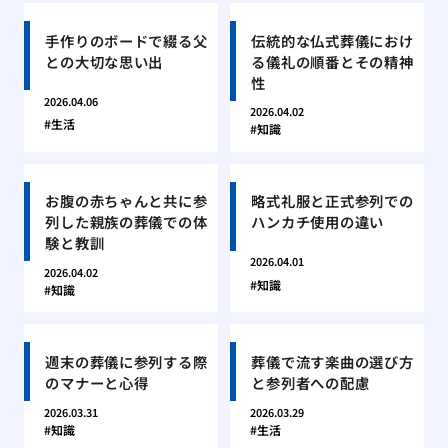
手作りのボードで綴る父
伝統的な仏式葬儀におけ
との大切な思い出
る儀礼の順番とその精神
性
2026.04.06
2026.04.02
生活
知識
お腹の赤ちゃんと共に参
略式礼服と正式参列での
列した親族の葬儀での体
ハンカチ使用の違い
験と教訓
2026.04.01
2026.04.02
知識
知識
週末の葬儀に参列する際
葬儀で流す楽曲の選び方
のマナーと心得
と参列者への配慮
2026.03.31
2026.03.29
知識
生活