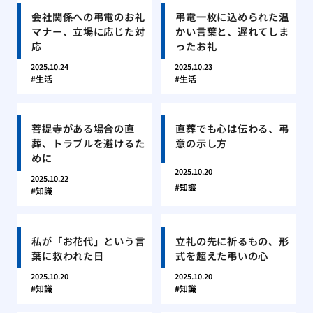
会社関係への弔電のお礼
弔電一枚に込められた温
マナー、立場に応じた対
かい言葉と、遅れてしま
応
ったお礼
2025.10.24
2025.10.23
生活
生活
菩提寺がある場合の直
直葬でも心は伝わる、弔
葬、トラブルを避けるた
意の示し方
めに
2025.10.20
2025.10.22
知識
知識
私が「お花代」という言
立礼の先に祈るもの、形
葉に救われた日
式を超えた弔いの心
2025.10.20
2025.10.20
知識
知識