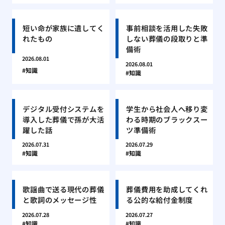
短い命が家族に遺してく
事前相談を活用した失敗
れたもの
しない葬儀の段取りと準
備術
2026.08.01
2026.08.01
知識
知識
デジタル受付システムを
学生から社会人へ移り変
導入した葬儀で孫が大活
わる時期のブラックスー
躍した話
ツ準備術
2026.07.31
2026.07.29
知識
知識
歌謡曲で送る現代の葬儀
葬儀費用を助成してくれ
と歌詞のメッセージ性
る公的な給付金制度
2026.07.28
2026.07.27
知識
知識