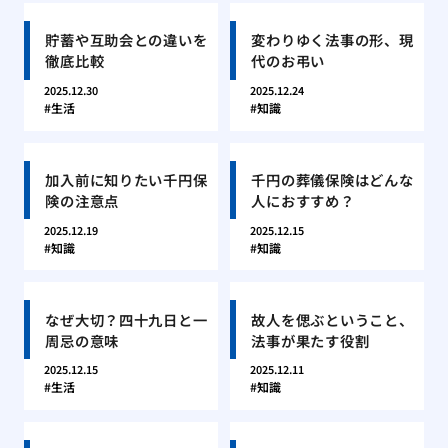
貯蓄や互助会との違いを
変わりゆく法事の形、現
徹底比較
代のお弔い
2025.12.30
2025.12.24
生活
知識
加入前に知りたい千円保
千円の葬儀保険はどんな
険の注意点
人におすすめ？
2025.12.19
2025.12.15
知識
知識
なぜ大切？四十九日と一
故人を偲ぶということ、
周忌の意味
法事が果たす役割
2025.12.15
2025.12.11
生活
知識