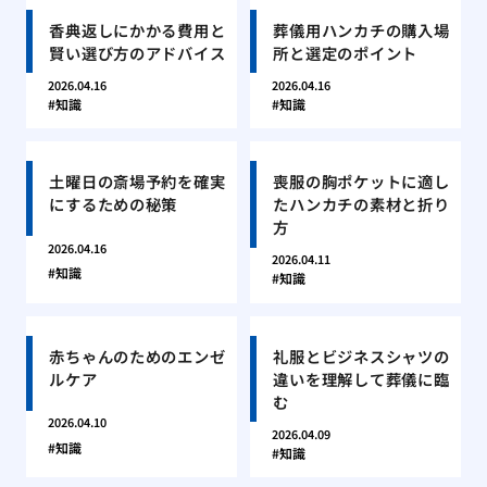
香典返しにかかる費用と
葬儀用ハンカチの購入場
賢い選び方のアドバイス
所と選定のポイント
2026.04.16
2026.04.16
知識
知識
土曜日の斎場予約を確実
喪服の胸ポケットに適し
にするための秘策
たハンカチの素材と折り
方
2026.04.16
2026.04.11
知識
知識
赤ちゃんのためのエンゼ
礼服とビジネスシャツの
ルケア
違いを理解して葬儀に臨
む
2026.04.10
2026.04.09
知識
知識