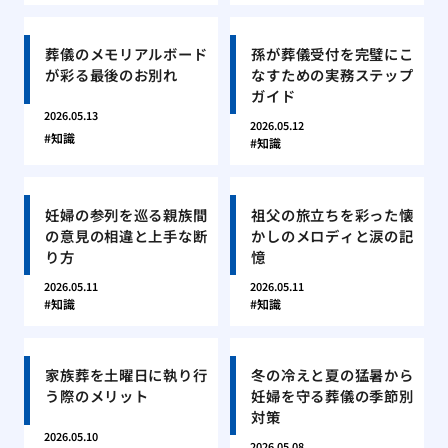
葬儀のメモリアルボード
孫が葬儀受付を完璧にこ
が彩る最後のお別れ
なすための実務ステップ
ガイド
2026.05.13
2026.05.12
知識
知識
妊婦の参列を巡る親族間
祖父の旅立ちを彩った懐
の意見の相違と上手な断
かしのメロディと涙の記
り方
憶
2026.05.11
2026.05.11
知識
知識
家族葬を土曜日に執り行
冬の冷えと夏の猛暑から
う際のメリット
妊婦を守る葬儀の季節別
対策
2026.05.10
2026.05.08