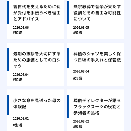
親世代を支えるために孫
無宗教葬で音楽が果たす
が受付を手伝うべき理由
役割とその自由な可能性
とアドバイス
について
2026.08.06
2026.08.05
知識
知識
最期の挨拶を大切にする
葬儀のシャツを美しく保
ための服装としての白シ
つ日頃の手入れと保管法
ャツ
2026.08.04
2026.08.04
知識
知識
小さな命を見送った母の
葬儀ディレクターが語る
体験記
ブラックスーツの役割と
参列者の品格
2026.08.02
2026.08.02
生活
知識