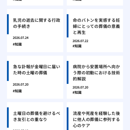
乳児の逝去に関する行政
命のバトンを実感する妊
の手続き
婦にとっての葬儀の意義
と再生
2026.07.24
2026.07.22
知識
知識
急な訃報が金曜日に届い
病院から安置場所へ向か
た時の土曜の葬儀
う際の初動における技術
的解説
2026.07.20
2026.07.20
知識
知識
土曜日の葬儀を避けるべ
流産や死産を経験した後
き友引との重なり
に他人の葬儀に参列する
心のケア