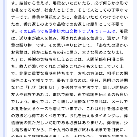
す。結論から言えば、弔電をいただいたら、必ず何らかの形で
お礼をするのが、社会人としての、そして人としての丁寧なマ
ナーです。香典や供花のように、金品をいただくわけではない
ため、香典返しのような品物でのお返しは原則として不要で
す。
その山県市でも浴室排水口交換トラブルでチームは
、弔電
は、送り主が故人を悼み、残された家族を気遣う、温かい「言
葉の贈り物」です。その思いやりに対して、「あなたの温かい
お言葉は、確かに私たちの心に届き、大きな慰めとなりまし
た」と、感謝の気持ちを伝えることは、人間関係を円滑に保
ち、故人が繋いでくれたご縁をこれからも大切にしていく上
で、非常に重要な意味を持ちます。お礼の方法は、相手との関
係性によって様々です。最も丁寧なのは、後日、忌明けの時期
などに「礼状（お礼状）」を送付する方法です。親しい間柄の
友人や親族であれば、電話で直接、声で感謝を伝えるのも良い
でしょう。最近では、ごく親しい同僚などであれば、メールで
お礼を伝えるケースも増えていますが、これは相手を選ぶ略式
の方法と心得ておくべきです。お礼を伝えるタイミングは、葬
儀直後の慌ただしい時期である必要はありません。葬儀後、少
し落ち着いてから、四十九日の法要が終わる頃までを目安に、
心を込めて感謝を伝えましょう。大切なのは、高価な品物でお